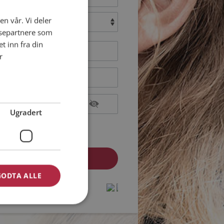
en vår. Vi deler
:
ysepartnere som
 inn fra din
r
Ugradert
epterer
Medlemsvilkårene
epterer
Personvernreglene
GODTA ALLE
medlem? Logg inn her »
protected by
protected by
reCAPTCHA
reCAPTCHA
-
-
Privacy
Privacy
Terms
Terms