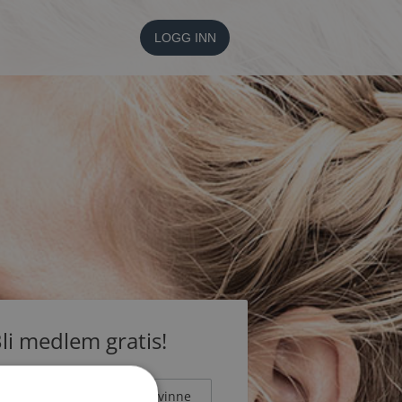
LOGG INN
li medlem gratis!
Mann
Kvinne