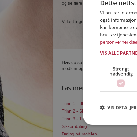
Dette netts
og se flere single i nærheten av deg.
Vi bruker informa
også informasjon
Vi fant ingen single som samsvarer med
kan kombinere de
bruk av tjeneste
personvernerklæ
VIS ALLE PARTN
Hvis du søker dating i Ørsta har du kom
Strengt
medlem og søke blant tusenvis av datin
nødvendig
Läs mer
Trinn 1 - Bli medlem og lag en present
VIS DETALJER
Trinn 2 - Slik fungerer våre søkefunksj
Trinn 3 - Tips til hvordan du tar kontakt
Sikker dating
Dating på mobilen