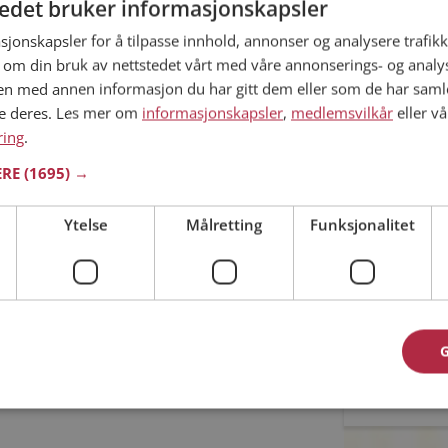
tedet bruker informasjonskapsler
sjonskapsler for å tilpasse innhold, annonser og analysere trafikk
Min alder
 om din bruk av nettstedet vårt med våre annonserings- og anal
 ditt søk.
n med annen informasjon du har gitt dem eller som de har samlet
ne deres. Les mer om
informasjonskapsler
,
medlemsvilkår
eller vå
ring
.
ERE
(1695) →
met til riktig sted. På Møteplassen kan du bli
Ytelse
Målretting
Funksjonalitet
ginteresserte single i Ørsta
Jeg aks
Jeg aks
asjon
oner
Allerede 