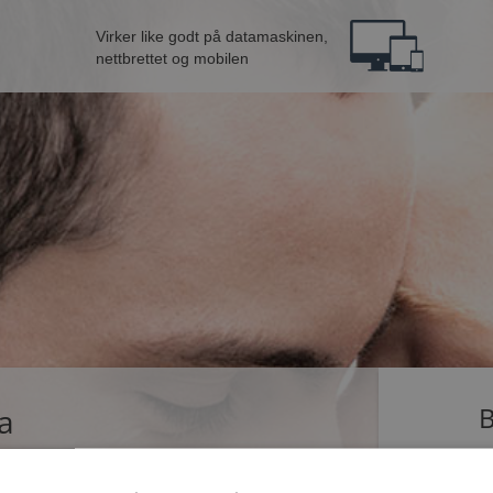
Virker like godt på datamaskinen,
nettbrettet og mobilen
ta
B
ingle som dater på Møteplassen. Bli medlem nå,
Jeg er en: