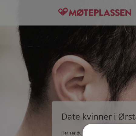
Date kvinner i Ørs
Her ser du noen få blant de tusener s