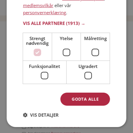
medlemsvilkår
eller vår
Date menn i Norge
personvernerklæring
.
VIS ALLE PARTNERE
(1913) →
Bli medlem gratis!
Strengt
Ytelse
Målretting
nødvendig
Jeg er en:
Mann
Kvinne
Min alder:
Funksjonalitet
Ugradert
GODTA ALLE
VIS DETALJER
Jeg aksepterer
Medlemsvilkårene