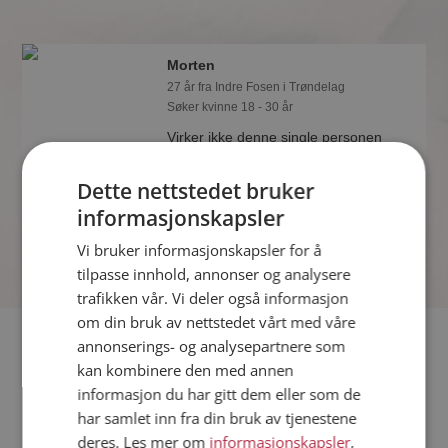
Morten
27 år fra Indre Fosen i Trøndelag
Søker kvinne 18 - 30 år
Virker ikke denne single personen
hyggelig? Det tar bare ett minutt å bli
medlem på Møteplassen, slik at du kan
Dette nettstedet bruker
finne ut alt om Morten.
informasjonskapsler
Vi bruker informasjonskapsler for å
tilpasse innhold, annonser og analysere
trafikken vår. Vi deler også informasjon
om din bruk av nettstedet vårt med våre
Fler single
annonserings- og analysepartnere som
kan kombinere den med annen
informasjon du har gitt dem eller som de
Flere singlemenn fra Indre Fosen
:
Gulliver
,
Svein
,
Peter
har samlet inn fra din bruk av tjenestene
Kvinner fra Indre Fosen
deres. Les mer om
informasjonskapsler
,
Date kvinner i Norge