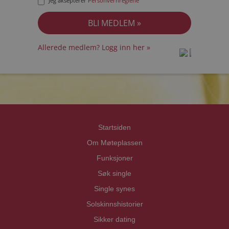
Jeg aksepterer
Personvernreglene
Allerede medlem? Logg inn her »
prot
prot
Priva
Priva
Startsiden
Om Møteplassen
Funksjoner
Søk single
Single synes
Solskinnshistorier
Sikker dating