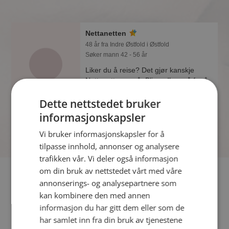
Nettanetten
48 år fra Indre Østfold i Østfold
Søker mann 42 - 56 år
Liker du å reise? Det gjør kanskje
Nettanetten også. Bli medlem nå for å
finne svaret og mengder av andre
Dette nettstedet bruker
spennende fakta.
informasjonskapsler
Vi bruker informasjonskapsler for å
tilpasse innhold, annonser og analysere
trafikken vår. Vi deler også informasjon
om din bruk av nettstedet vårt med våre
Fler single
annonserings- og analysepartnere som
kan kombinere den med annen
Flere singlekvinner fra Indre Østfold
:
Dace
,
Ann-Karin
,
informasjon du har gitt dem eller som de
Cecilie
har samlet inn fra din bruk av tjenestene
Menn fra Indre Østfold