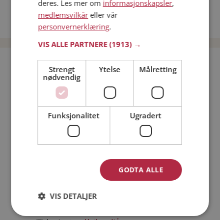
deres. Les mer om
informasjonskapsler
,
Date kvinner i Norge
medlemsvilkår
eller vår
Date menn i Norge
personvernerklæring
.
VIS ALLE PARTNERE
(1913) →
Bli medlem gratis!
Strengt
Ytelse
Målretting
nødvendig
Jeg er en:
Mann
Kvinne
Funksjonalitet
Ugradert
Min alder:
GODTA ALLE
VIS DETALJER