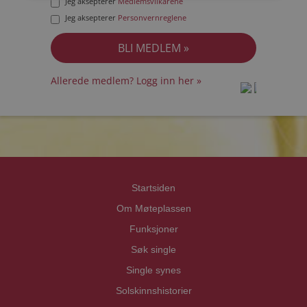
Jeg aksepterer
Medlemsvilkårene
Jeg aksepterer
Personvernreglene
Allerede medlem? Logg inn her »
prot
prot
Priva
Priva
Startsiden
Om Møteplassen
Funksjoner
Søk single
Single synes
Solskinnshistorier