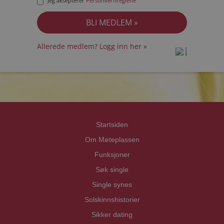
Jeg aksepterer
Personvernreglene
Allerede medlem? Logg inn her »
prot
prot
Priva
Priva
Startsiden
Om Møteplassen
Funksjoner
Søk single
Single synes
Solskinnshistorier
Sikker dating