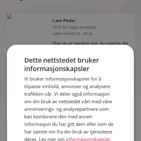
Lars Peder
42 år fra Tolga i Innlandet
Søker kvinne 31 - 45 år
Hvis du er medlem kan du matche din
personlighet mot Lars Peder eller noen
av de andre single. Kanskje passer
Dette nettstedet bruker
dere sammen som hånd i hanske?
informasjonskapsler
Vi bruker informasjonskapsler for å
tilpasse innhold, annonser og analysere
trafikken vår. Vi deler også informasjon
om din bruk av nettstedet vårt med våre
Fler single
annonserings- og analysepartnere som
kan kombinere den med annen
informasjon du har gitt dem eller som de
Flere singlemenn fra Tolga
:
Robert
,
Thor Erik
,
Jonny
har samlet inn fra din bruk av tjenestene
Kvinner fra Tolga
deres. Les mer om
informasjonskapsler
,
Date kvinner i Norge