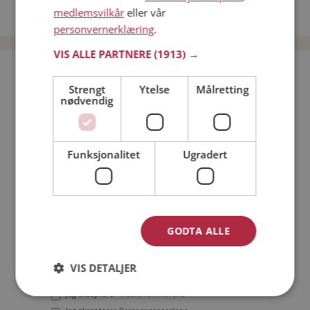
medlemsvilkår
eller vår
Date menn i Norge
personvernerklæring
.
VIS ALLE PARTNERE
(1913) →
Bli medlem gratis!
Strengt
Ytelse
Målretting
nødvendig
Jeg er en:
Mann
Kvinne
Min alder:
Funksjonalitet
Ugradert
GODTA ALLE
VIS DETALJER
Jeg aksepterer
Medlemsvilkårene