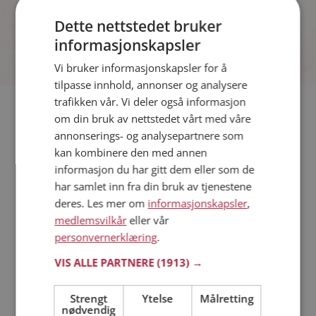
dere sammen som hånd i hanske?
Dette nettstedet bruker
informasjonskapsler
Vi bruker informasjonskapsler for å
tilpasse innhold, annonser og analysere
trafikken vår. Vi deler også informasjon
Hvis du søker dating i Tolga har du kommet til riktig sted. På
om din bruk av nettstedet vårt med våre
Møteplassen kan du bli medlem og søke blant tusenvis av
annonserings- og analysepartnere som
datinginteresserte single i Tolga
kan kombinere den med annen
informasjon du har gitt dem eller som de
har samlet inn fra din bruk av tjenestene
Läs mer
deres. Les mer om
informasjonskapsler
,
medlemsvilkår
eller vår
Trinn 1 - Bli medlem og lag en presentasjon
personvernerklæring
.
Trinn 2 - Slik fungerer våre søkefunksjoner
Trinn 3 - Tips til hvordan du tar kontakt
VIS ALLE PARTNERE
(1913) →
Sikker dating
Dating på mobilen
Strengt
Ytelse
Målretting
nødvendig
Dating på Møteplassen