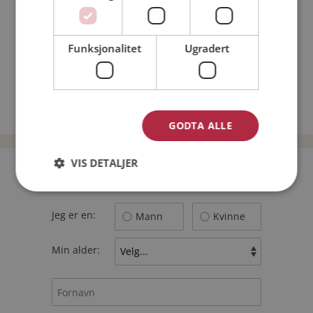
Nettdatingtips
Match Making på Møteplassen
Funksjonalitet
Ugradert
Single synes
Kvinner fra Tolga
Date kvinner i Norge
Date menn i Norge
GODTA ALLE
VIS DETALJER
Bli medlem gratis!
Jeg er en:
Mann
Kvinne
Min alder: