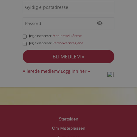
Jeg aksepterer
Medlemsvilkårene
Jeg aksepterer
Personvernreglene
Allerede medlem? Logg inn her »
prot
prot
Priva
Priva
Startsiden
Om Møteplassen