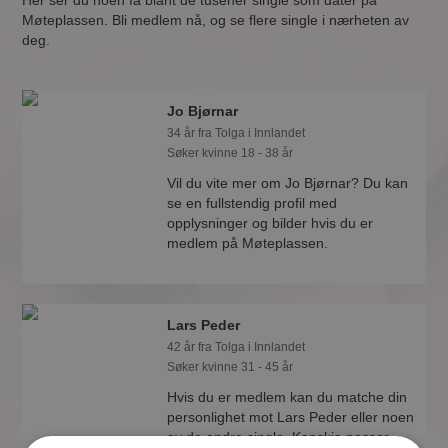
Her ser du noen få blant de tusener single som dater på
Møteplassen. Bli medlem nå, og se flere single i nærheten av
deg.
Jo Bjørnar
34 år fra Tolga i Innlandet
Søker kvinne 18 - 38 år
Vil du vite mer om Jo Bjørnar? Du kan
se en fullstendig profil med
opplysninger og bilder hvis du er
medlem på Møteplassen.
Lars Peder
42 år fra Tolga i Innlandet
Søker kvinne 31 - 45 år
Hvis du er medlem kan du matche din
personlighet mot Lars Peder eller noen
av de andre single. Kanskje passer