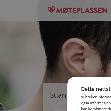
Dette netts
Stian, single mann 
Vi bruker informa
også informasjon
kan kombinere de