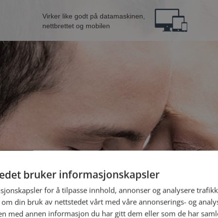
Virker like godt på datamaskinen,
nettbrettet og mobilen
tedet bruker informasjonskapsler
fra Ørsta
B
sjonskapsler for å tilpasse innhold, annonser og analysere trafikk
 om din bruk av nettstedet vårt med våre annonserings- og anal
n med annen informasjon du har gitt dem eller som de har samlet
Jeg er en: