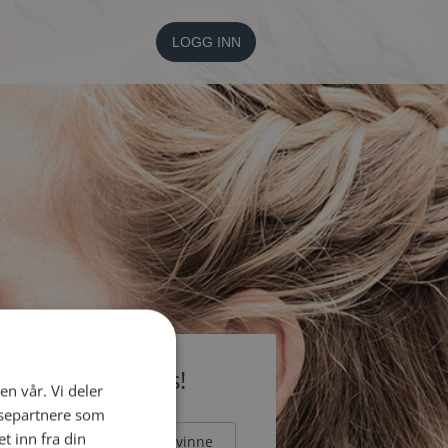
LOGG INN
li medlem gratis!
en vår. Vi deler
ysepartnere som
 inn fra din
Mann
Kvinne