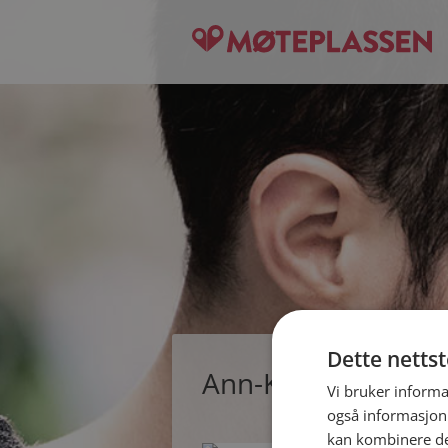
Dette netts
Ann-Kristin, singl
Vi bruker informa
også informasjon
kan kombinere de