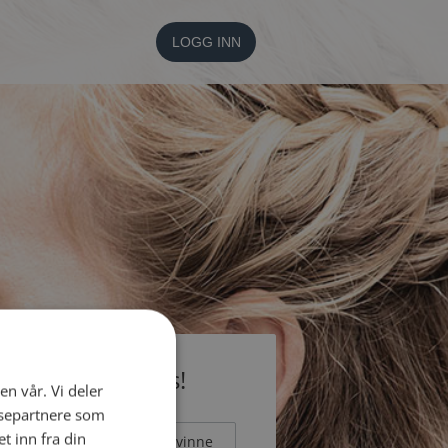
LOGG INN
li medlem gratis!
en vår. Vi deler
ysepartnere som
 inn fra din
Mann
Kvinne