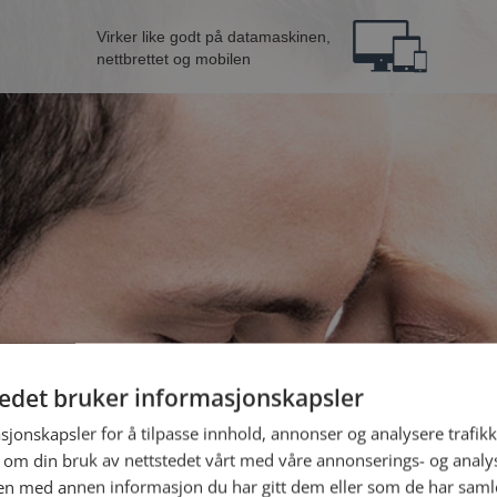
Virker like godt på datamaskinen,
nettbrettet og mobilen
tedet bruker informasjonskapsler
e kvinne fra Rauma
B
sjonskapsler for å tilpasse innhold, annonser og analysere trafikk
 om din bruk av nettstedet vårt med våre annonserings- og anal
n med annen informasjon du har gitt dem eller som de har samlet
Jeg er en: