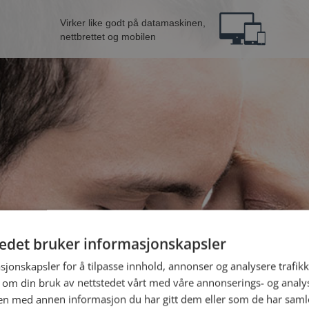
Virker like godt på datamaskinen,
nettbrettet og mobilen
tedet bruker informasjonskapsler
B
sjonskapsler for å tilpasse innhold, annonser og analysere trafikk
 om din bruk av nettstedet vårt med våre annonserings- og anal
n med annen informasjon du har gitt dem eller som de har samlet
Jeg er en: