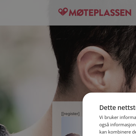
Dette netts
[[register]
Vi bruker informa
også informasjon
kan kombinere de