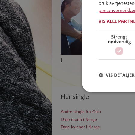
bruk av tjeneste
personvernerklæ
VIS ALLE PARTN
Strengt
nødvendig
]
VIS DETALJER
Fler single
Andre single fra Oslo
Date menn i Norge
Date kvinner i Norge