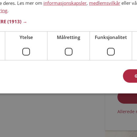
ne deres. Les mer om
informasjonskapsler
,
medlemsvilkår
eller vå
ring
.
Min alder
ERE
(1913) →
Ytelse
Målretting
Funksjonalitet
Jeg aks
Jeg aks
Allerede 