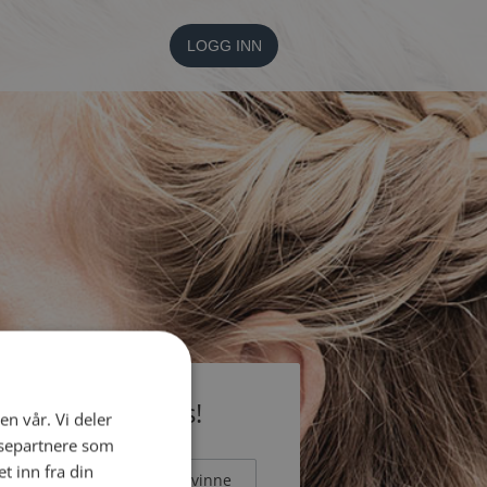
LOGG INN
li medlem gratis!
en vår. Vi deler
ysepartnere som
 inn fra din
Mann
Kvinne