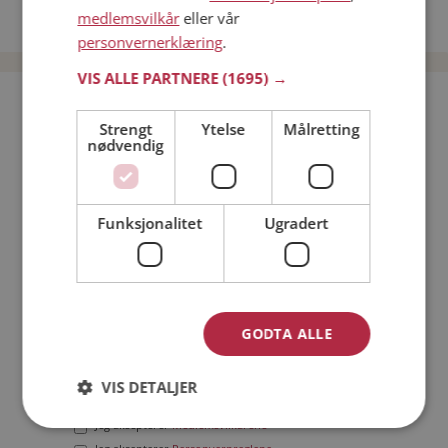
medlemsvilkår
eller vår
Date menn i Norge
personvernerklæring
.
VIS ALLE PARTNERE
(1695) →
Bli medlem gratis!
Strengt
Ytelse
Målretting
nødvendig
Jeg er en:
Mann
Kvinne
Min alder:
Funksjonalitet
Ugradert
GODTA ALLE
VIS DETALJER
Jeg aksepterer
Medlemsvilkårene