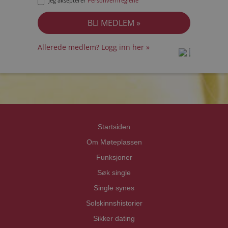
Jeg aksepterer
Personvernreglene
Allerede medlem? Logg inn her »
prot
prot
Priva
Priva
Startsiden
Om Møteplassen
Funksjoner
Søk single
Single synes
Solskinnshistorier
Sikker dating