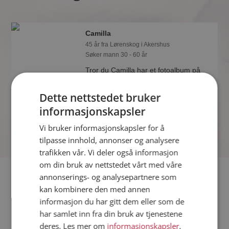
Camilla
45 år fra Lørenskog i Akershus
Søker mann 30 - 60 år
Tror du Camilla har et fotoalbum på
Møteplassen? Bli medlem og se selv.
Det finnes tusener av fotoalbum med
Dette nettstedet bruker
spennende bilder på sidene.
informasjonskapsler
Vi bruker informasjonskapsler for å
tilpasse innhold, annonser og analysere
trafikken vår. Vi deler også informasjon
om din bruk av nettstedet vårt med våre
Fler single
annonserings- og analysepartnere som
kan kombinere den med annen
informasjon du har gitt dem eller som de
Flere singlekvinner fra Lørenskog
:
Irene Roti
,
Tnj
,
Verostein
har samlet inn fra din bruk av tjenestene
Menn fra Lørenskog
deres. Les mer om
informasjonskapsler
,
Date kvinner i Norge