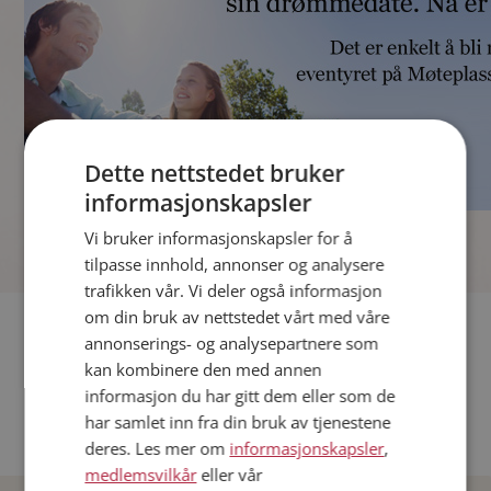
Dette nettstedet bruker
informasjonskapsler
]
Vi bruker informasjonskapsler for å
tilpasse innhold, annonser og analysere
trafikken vår. Vi deler også informasjon
om din bruk av nettstedet vårt med våre
Fler single
annonserings- og analysepartnere som
kan kombinere den med annen
Andre single fra Oslo
informasjon du har gitt dem eller som de
Date menn i Norge
har samlet inn fra din bruk av tjenestene
Date kvinner i Norge
deres. Les mer om
informasjonskapsler
,
medlemsvilkår
eller vår