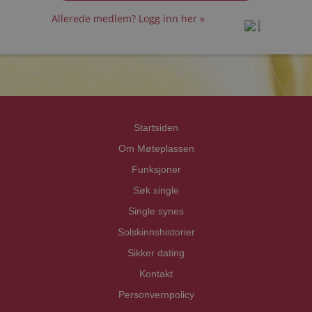
Allerede medlem? Logg inn her »
prot
prot
Priva
Priva
Startsiden
Om Møteplassen
Funksjoner
Søk single
Single synes
Solskinnshistorier
Sikker dating
Kontakt
Personvernpolicy