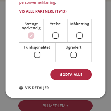
personvernerklæring
.
Bli medlem gratis!
VIS ALLE PARTNERE
(1913) →
Strengt
Ytelse
Målretting
Jeg er en:
Mann
Kvinne
nødvendig
Min alder:
Funksjonalitet
Ugradert
GODTA ALLE
VIS DETALJER
Jeg aksepterer
Medlemsvilkårene
Jeg aksepterer
Personvernreglene