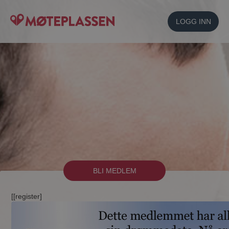
LOGG INN
BLI MEDLEM
[[register]