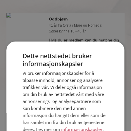
Oddbjørn
41 år fra Ørsta i Møre og Romsdal
Søker kvinne 18 - 48 år
Hvis du er medlem kan du matche din
personlighet mot Oddbjørn eller noen
av de andre single. Kanskje passer
Dette nettstedet bruker
dere sammen som hånd i hanske?
informasjonskapsler
Vi bruker informasjonskapsler for å
tilpasse innhold, annonser og analysere
trafikken vår. Vi deler også informasjon
om din bruk av nettstedet vårt med våre
Fler single
annonserings- og analysepartnere som
kan kombinere den med annen
informasjon du har gitt dem eller som de
Flere singlemenn fra Ørsta
:
Andre
,
Per Morten
,
Torat
har samlet inn fra din bruk av tjenestene
Kvinner fra Ørsta
deres. Les mer om
informasjonskapsler
,
Date kvinner i Norge