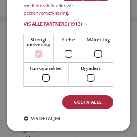
medlemsvilkår
eller vår
Date menn i Norge
personvernerklæring
.
VIS ALLE PARTNERE
(1913) →
Bli medlem gratis!
Strengt
Ytelse
Målretting
nødvendig
Jeg er en:
Mann
Kvinne
Min alder:
Funksjonalitet
Ugradert
GODTA ALLE
VIS DETALJER
Jeg aksepterer
Medlemsvilkårene