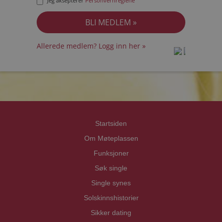
Jeg aksepterer
Personvernreglene
Allerede medlem? Logg inn her »
prot
prot
Priva
Priva
Startsiden
Om Møteplassen
Funksjoner
Søk single
Single synes
Solskinnshistorier
Sikker dating