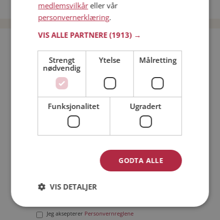
Date menn i Norge
medlemsvilkår
eller vår
personvernerklæring
.
VIS ALLE PARTNERE
(1913) →
Bli medlem gratis!
Strengt
Ytelse
Målretting
nødvendig
Jeg er en:
Mann
Kvinne
Min alder:
Funksjonalitet
Ugradert
GODTA ALLE
VIS DETALJER
Jeg aksepterer
Medlemsvilkårene
Jeg aksepterer
Personvernreglene