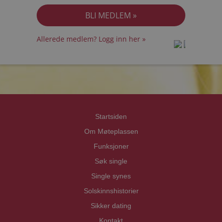
Allerede medlem? Logg inn her »
prot
prot
Priva
Priva
Startsiden
Om Møteplassen
Funksjoner
Søk single
Single synes
Solskinnshistorier
Sikker dating
Kontakt