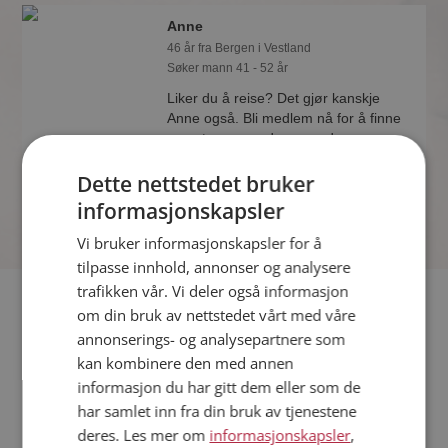
Anne
46 år fra Bergen i Vestland
Søker mann 41 - 52 år
Liker du å reise? Det gjør kanskje
Anne også. Bli medlem nå for å finne
svaret og mengder av andre
spennende fakta.
Dette nettstedet bruker
informasjonskapsler
Vi bruker informasjonskapsler for å
tilpasse innhold, annonser og analysere
trafikken vår. Vi deler også informasjon
Fler single
om din bruk av nettstedet vårt med våre
annonserings- og analysepartnere som
Flere singlekvinner fra Bergen
:
Rita
,
Kjærlighet
,
Wenche
kan kombinere den med annen
Goettges
informasjon du har gitt dem eller som de
Menn fra Bergen
har samlet inn fra din bruk av tjenestene
Date kvinner i Norge
deres. Les mer om
informasjonskapsler
,