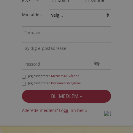
Mann
Kvinne
Min alder:
Jeg aksepterer
Medlemsvilkårene
Jeg aksepterer
Personvernreglene
Allerede medlem? Logg inn her »
prot
prot
Priva
Priva