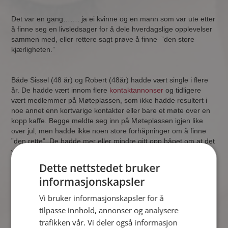
Det var en gang……. ja ei kvinne og en mann som var ute etter
å finne seg en livsledsager for å dele hverdagslige opplevelser
sammen med, eller rettere sagt prøve å finne ”den store
kjærligheten.”
Både Sissel (48 år) og Robert (48år) hadde vært single i flere
år. De hadde vært innom flere
kontaktannonser
og tidligere
vært medlemmer på Møteplassen, som ikke hadde resultert i
noe annet enn kortvarige kontakter eller bare et møte over en
kopp kaffe. Begge meldte seg inn på Møteplassen igjen like
over jul, men hadde ikke noen store forhåpninger om å finne
”den rette”. De hadde mer eller mindre gitt opp håpet om at det
var mulig å finne seg en partner i slike fora.
Dette nettstedet bruker
informasjonskapsler
Det var Robert som ble nysgjerrig da han oppdaget at Sissel
bodde i nabokommunen, og klikket seg dermed inn på hennes
Vi bruker informasjonskapsler for å
profil. Det ble noen korte brev og noen meldinger. Sissel fikk
tilpasse innhold, annonser og analysere
mobilnummeret til Robert i tilfelle hun kunne tenke seg et møte
trafikken vår. Vi deler også informasjon
over en kaffekopp når hun var en tur i Namsos.