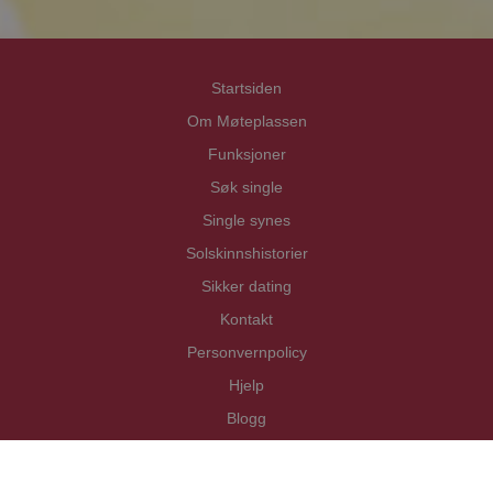
Startsiden
Om Møteplassen
Funksjoner
Søk single
Single synes
Solskinnshistorier
Sikker dating
Kontakt
Personvernpolicy
Hjelp
Blogg
Copyright Mötesplatsen i Norden AB