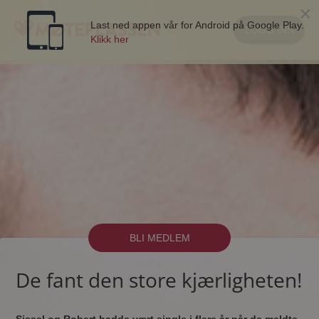
×
Last ned appen vår for Android på Google Play.
LOGG INN
Klikk her
BLI MEDLEM
De fant den store kjærligheten!