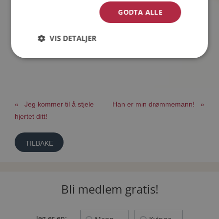
opp!
GODTA ALLE
Takk til Møteplassen.
VIS DETALJER
Hilsen Sissel og Robert
« Jeg kommer til å stjele
Han er min drømmemann! »
hjertet ditt!
TILBAKE
Bli medlem gratis!
Jeg er en: