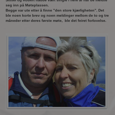
Sissel og Robert hadde vært single i flere år når de meldte
seg inn på Møteplassen.
Begge var ute etter å finne ”den store kjærligheten”. Det
ble noen korte brev og noen meldinger mellom de to og tre
måneder etter deres første møte, ble det feiret forlovelse.