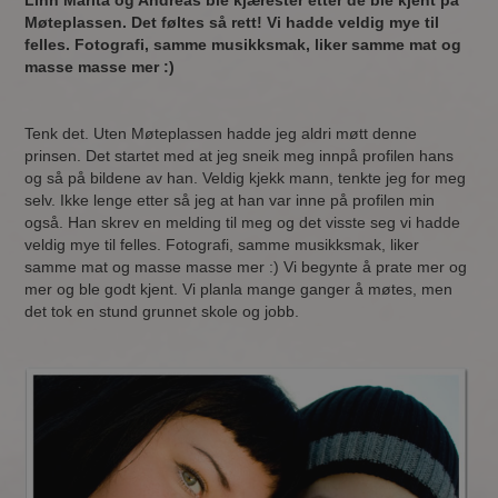
Linn Marita og Andreas ble kjærester etter de ble kjent på
Møteplassen. Det føltes så rett! Vi hadde veldig mye til
felles. Fotografi, samme musikksmak, liker samme mat og
masse masse mer :)
Tenk det. Uten Møteplassen hadde jeg aldri møtt denne
prinsen. Det startet med at jeg sneik meg innpå profilen hans
og så på bildene av han. Veldig kjekk mann, tenkte jeg for meg
selv. Ikke lenge etter så jeg at han var inne på profilen min
også. Han skrev en melding til meg og det visste seg vi hadde
veldig mye til felles. Fotografi, samme musikksmak, liker
samme mat og masse masse mer :) Vi begynte å prate mer og
mer og ble godt kjent. Vi planla mange ganger å møtes, men
det tok en stund grunnet skole og jobb.