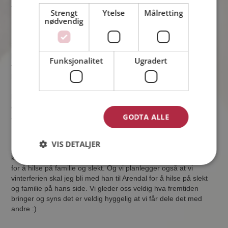
Jeg elsker Andreas. "Du er min og jeg er din. Oss to, for all tid!"
Strengt
Ytelse
Målretting
nødvendig
Fremtiden blir romantisk. Jeg bor nå på skolen jeg går, altså på
internat og han bor i leilighet. Til neste høst nå skal jeg
begynne på kunstskole og han skal fortsette å jobbe så da
Funksjonalitet
Ugradert
flytter vi sammen til sommeren. Vi skal finne oss et koselig
kryp-inn som vi kan leie til jeg er ferdig med utdanningen min.
Etterhvert planlegger vi kanskje å flytte til Arendal, der Andreas
kommer fra. Han har fått tilbud om å ta over huset han er
oppvokst i, men det igjen kan bli en stund til så vi får bare vente
GODTA ALLE
å se.
VIS DETALJER
Nå i nærmeste framtid skal han gjøre sitt beste for å kunne
komme hjem til meg på Nordmøre(Aure) i slutten av juleferien
for å hilse på familie og slekt. Og vi planlegger også at vi
vinterferien skal jeg bli med han til Arendal for å hilse på slekt
og familie på hans side. Vi gleder oss veldig hva fremtiden
bringer og syns det er veldig hyggelig at vi får dele det med
andre :)