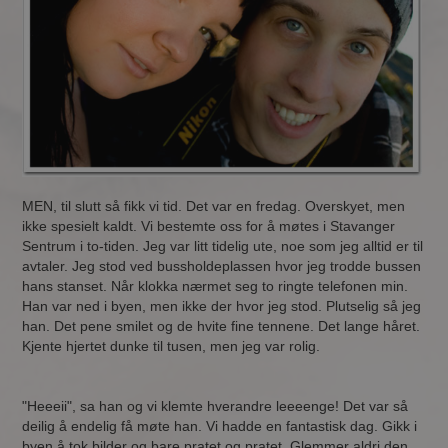
MEN, til slutt så fikk vi tid. Det var en fredag. Overskyet, men
ikke spesielt kaldt. Vi bestemte oss for å møtes i Stavanger
Sentrum i to-tiden. Jeg var litt tidelig ute, noe som jeg alltid er til
avtaler. Jeg stod ved bussholdeplassen hvor jeg trodde bussen
hans stanset. Når klokka nærmet seg to ringte telefonen min.
Han var ned i byen, men ikke der hvor jeg stod. Plutselig så jeg
han. Det pene smilet og de hvite fine tennene. Det lange håret.
Kjente hjertet dunke til tusen, men jeg var rolig.
"Heeeii", sa han og vi klemte hverandre leeeenge! Det var så
deilig å endelig få møte han. Vi hadde en fantastisk dag. Gikk i
byen å tok bilder og bare pratet og pratet. Glemmer aldri den