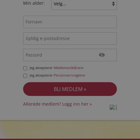
Min alder:
Jeg aksepterer
Medlemsvilkårene
Jeg aksepterer
Personvernreglene
Allerede medlem? Logg inn her »
prot
prot
Priva
Priva