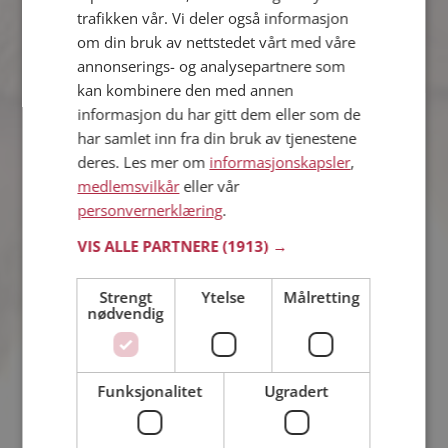
Allerede helgen etter reiste Renate opp i fjellet til Jan og fikk en
trafikken vår. Vi deler også informasjon
bekreftelse på at dette var noe helt spesielt, - og kjente begge
om din bruk av nettstedet vårt med våre
to forelskelsen bruse i årene.
annonserings- og analysepartnere som
kan kombinere den med annen
informasjon du har gitt dem eller som de
har samlet inn fra din bruk av tjenestene
deres. Les mer om
informasjonskapsler
,
medlemsvilkår
eller vår
personvernerklæring
.
VIS ALLE PARTNERE
(1913) →
Strengt
Ytelse
Målretting
nødvendig
Funksjonalitet
Ugradert