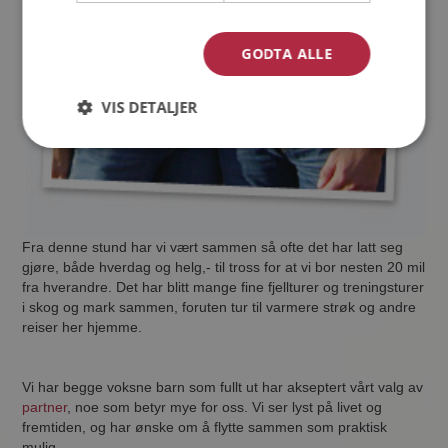
GODTA ALLE
VIS DETALJER
Fra denne stund har vi vært sammen så ofte det har latt seg
gjøre, både hverdag og helg,- til tross for at vi bor nesten 20 mil
fra hverandre. Det har blitt mange fine fjellturer og treningsturer
i skog og mark sammen, foruten tur til varmere strøk og andre
reiser her hjemme.
Vi har begge voksne barn som fullt ut har akseptert vårt valg av
partner
, noe som betyr mye for oss. Vi ser lyst på livet og
fremtiden, og har ønske om å flytte sammen som praktisk
mulig.