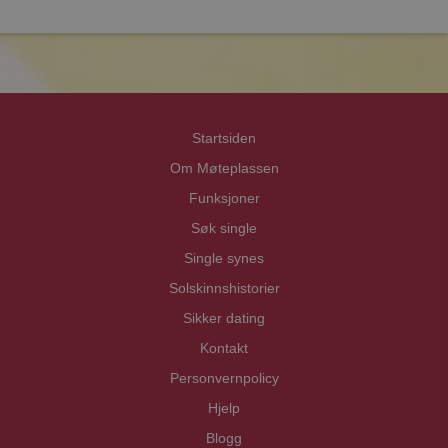
prot
prot
Priva
Priva
Startsiden
Om Møteplassen
Funksjoner
Søk single
Single synes
Solskinnshistorier
Sikker dating
Kontakt
Personvernpolicy
Hjelp
Blogg