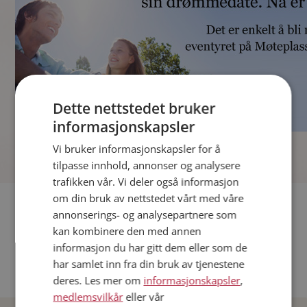
Dette nettstedet bruker
informasjonskapsler
]
Vi bruker informasjonskapsler for å
tilpasse innhold, annonser og analysere
trafikken vår. Vi deler også informasjon
om din bruk av nettstedet vårt med våre
Fler single
annonserings- og analysepartnere som
kan kombinere den med annen
Andre single fra Oslo
informasjon du har gitt dem eller som de
Date menn i Norge
har samlet inn fra din bruk av tjenestene
Date kvinner i Norge
deres. Les mer om
informasjonskapsler
,
medlemsvilkår
eller vår