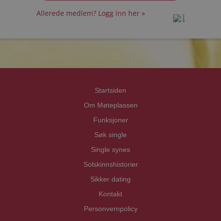
Allerede medlem? Logg inn her »
prot
prot
Priva
Priva
Startsiden
Om Møteplassen
Funksjoner
Søk single
Single synes
Solskinnshistorier
Sikker dating
Kontakt
Personvernpolicy