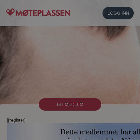
LOGG INN
BLI MEDLEM
[[register]