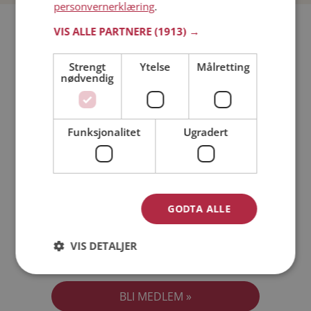
personvernerklæring
.
Bli medlem gratis!
VIS ALLE PARTNERE
(1913) →
Strengt
Ytelse
Målretting
Jeg er en:
Mann
Kvinne
nødvendig
Min alder:
Funksjonalitet
Ugradert
GODTA ALLE
VIS DETALJER
Jeg aksepterer
Medlemsvilkårene
Jeg aksepterer
Personvernreglene