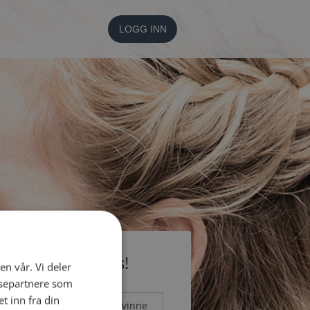
LOGG INN
li medlem gratis!
en vår. Vi deler
ysepartnere som
 inn fra din
Mann
Kvinne