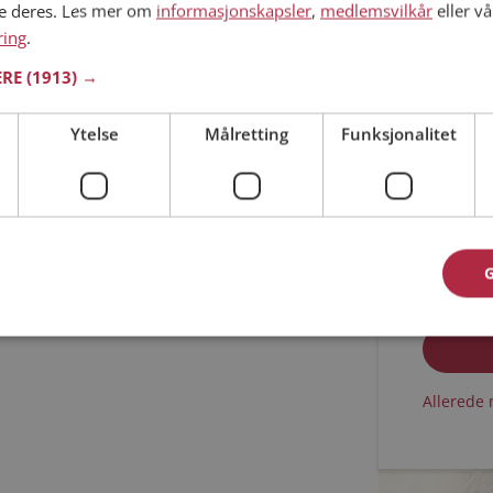
ne deres. Les mer om
informasjonskapsler
,
medlemsvilkår
eller vå
ring
.
Min alder
ERE
(1913) →
Ytelse
Målretting
Funksjonalitet
Jeg aks
Jeg aks
Allerede 