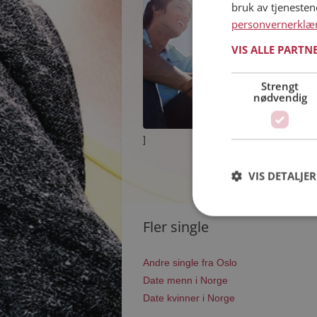
bruk av tjeneste
personvernerklæ
VIS ALLE PARTN
Strengt
nødvendig
]
VIS DETALJER
Fler single
Andre single fra Oslo
Date menn i Norge
Date kvinner i Norge