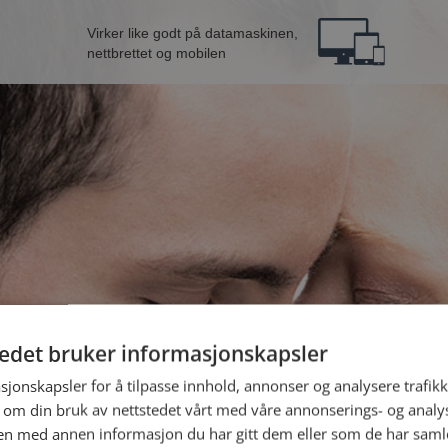
Virker like godt på datamaskinen,
nettbrettet og mobilen
tedet bruker informasjonskapsler
B
sjonskapsler for å tilpasse innhold, annonser og analysere trafikk
 om din bruk av nettstedet vårt med våre annonserings- og anal
n med annen informasjon du har gitt dem eller som de har samlet
Jeg er en: