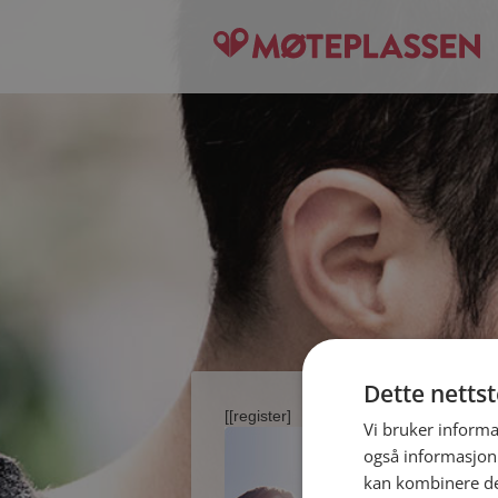
Dette netts
[[register]
Vi bruker informa
også informasjon
kan kombinere de