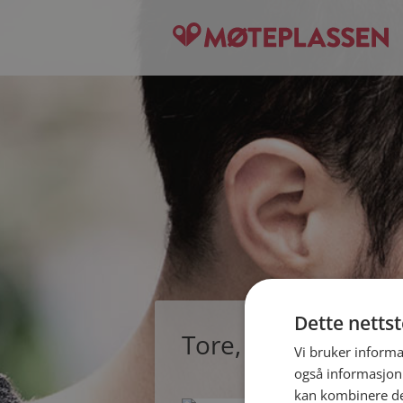
Dette netts
Tore, single mann f
Vi bruker informa
også informasjon
kan kombinere de