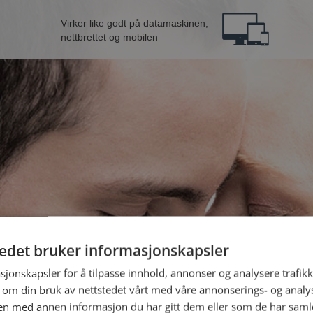
Virker like godt på datamaskinen,
nettbrettet og mobilen
tedet bruker informasjonskapsler
ra Eidsvoll
B
sjonskapsler for å tilpasse innhold, annonser og analysere trafikk
 om din bruk av nettstedet vårt med våre annonserings- og anal
n med annen informasjon du har gitt dem eller som de har samlet
Jeg er en: