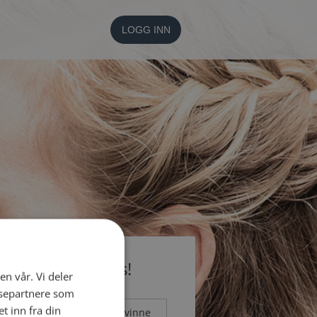
LOGG INN
li medlem gratis!
en vår. Vi deler
ysepartnere som
 inn fra din
Mann
Kvinne