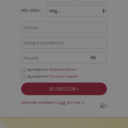
Min alder:
Jeg aksepterer
Medlemsvilkårene
Jeg aksepterer
Personvernreglene
Allerede medlem? Logg inn her »
prot
prot
Priva
Priva