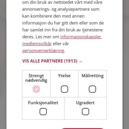
om din bruk av nettstedet vårt med våre
Marlev
annonserings- og analysepartnere som
35 år fra Eidsvoll i Akershus
kan kombinere den med annen
Søker kvinne 25 - 39 år
informasjon du har gitt dem eller som de
Vil du vite mer om Marlev? Du kan se
har samlet inn fra din bruk av tjenestene
en fullstendig profil med opplysninger
deres. Les mer om
informasjonskapsler
,
og bilder hvis du er medlem på
medlemsvilkår
eller vår
Møteplassen.
personvernerklæring
.
VIS ALLE PARTNERE
(1913) →
Mathias
Strengt
Ytelse
Målretting
26 år fra Eidsvoll i Akershus
nødvendig
Søker kvinne 18 - 38 år
Vil du vite mer om Mathias? Du kan se
en fullstendig profil med opplysninger
og bilder hvis du er medlem på
Funksjonalitet
Ugradert
Møteplassen.