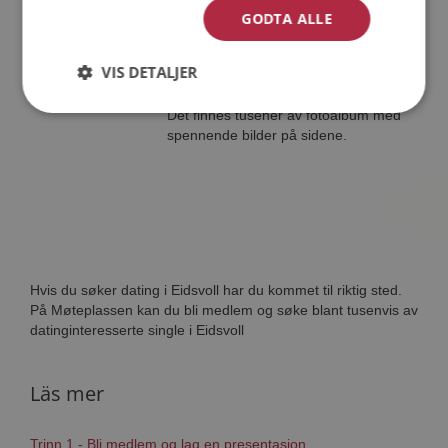
Jorg12
GODTA ALLE
45 år fra Eidsvoll i Akershus
Søker kvinne 29 - 43 år
VIS DETALJER
Tror du Jorg12 har et fotoalbum på
Møteplassen? Bli medlem og se selv.
Det finnes tusener av fotoalbum med
spennende bilder på sidene.
Hvis du søker dating i Eidsvoll har du kommet til riktig sted.
På Møteplassen kan du bli medlem og søke blant tusenvis av
datinginteresserte single i Eidsvoll
Läs mer
Trinn 1 - Bli medlem og lag en presentasjon