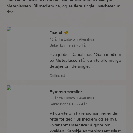
Her ser du noen få blant de tusener single som dater på
Møteplassen. Bli medlem nå, og se flere single i nærheten av
deg.
Daniel
41 år fra Eidsvoll i Akershus
Søker kvinne 29 - 54 år
Hva jobber Daniel med? Som medlem
på Møteplassen får du vite alle mulige
detaljer om de single.
Online nå!
Fyrensomsmiler
36 år fra Eidsvoll i Akershus
Søker kvinne 18 - 99 år
Vil du vite om Fyrensomsmiler er den
rette for deg? Bli medlem og se hva
Fyrensomsmiler liker å gjøre om
kvelden. Kanskje en treningsentusiast