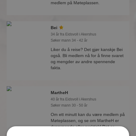
medlem på Møteplassen.
Bei
34 år fra Eidsvoll i Akershus
Søker mann 34 - 42 år
Liker du å reise? Det gjør kanskje Bei
også. Bli medlem nå for å finne svaret
og mengder av andre spennende
fakta.
MartheH
40 år fra Eidsvoll i Akershus
Søker mann 30 - 50 år
Om ett minutt kan du være medlem på
Møteplassen, og se om MartheH er
drømmende eller praktisk! Det er
lettere å finne kjærligheten på nettet!