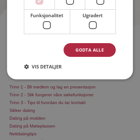
Funksjonalitet
Ugradert
Hvis du søker dating i Eidsvoll har du kommet til riktig sted.
På Møteplassen kan du bli medlem og søke blant tusenvis av
GODTA ALLE
datinginteresserte single i Eidsvoll
VIS DETALJER
Läs mer
Trinn 1 - Bli medlem og lag en presentasjon
Trinn 2 - Slik fungerer våre søkefunksjoner
Trinn 3 - Tips til hvordan du tar kontakt
Sikker dating
Dating på mobilen
Dating på Møteplassen
Nettdatingtips