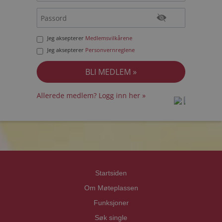
Jeg aksepterer
Medlemsvilkårene
Jeg aksepterer
Personvernreglene
Allerede medlem? Logg inn her »
prot
prot
Priva
Priva
Startsiden
Om Møteplassen
Funksjoner
Søk single