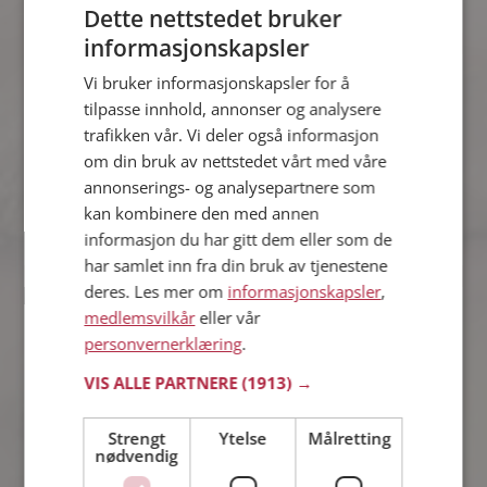
Dette nettstedet bruker
informasjonskapsler
Silje
Vi bruker informasjonskapsler for å
41 år fra Eidsvoll i Akershus
tilpasse innhold, annonser og analysere
Søker mann 36 - 46 år
trafikken vår. Vi deler også informasjon
Som medlem kan du vise deg frem for
om din bruk av nettstedet vårt med våre
Silje og tusener av andre single på
annonserings- og analysepartnere som
Møteplassen! Ta sjansen og se hvem
kan kombinere den med annen
som synes du er interessant.
informasjon du har gitt dem eller som de
har samlet inn fra din bruk av tjenestene
deres. Les mer om
informasjonskapsler
,
Peaches
medlemsvilkår
eller vår
36 år fra Eidsvoll i Akershus
personvernerklæring
.
Søker mann 37 - 49 år
VIS ALLE PARTNERE
(1913) →
Tror du Peaches har et fotoalbum på
Møteplassen? Bli medlem og se selv.
Det finnes tusener av fotoalbum med
Strengt
Ytelse
Målretting
nødvendig
spennende bilder på sidene.