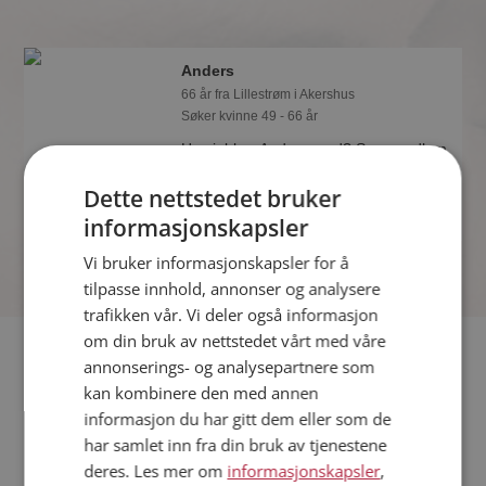
Anders
66 år fra Lillestrøm i Akershus
Søker kvinne 49 - 66 år
Hva jobber Anders med? Som medlem
på Møteplassen får du vite alle mulige
Dette nettstedet bruker
detaljer om de single.
informasjonskapsler
Vi bruker informasjonskapsler for å
tilpasse innhold, annonser og analysere
trafikken vår. Vi deler også informasjon
om din bruk av nettstedet vårt med våre
Fler single
annonserings- og analysepartnere som
kan kombinere den med annen
Flere singlemenn fra Lillestrøm
:
Jimmy
,
Marlev
,
Braveheart
informasjon du har gitt dem eller som de
Kvinner fra Lillestrøm
har samlet inn fra din bruk av tjenestene
Date kvinner i Norge
deres. Les mer om
informasjonskapsler
,