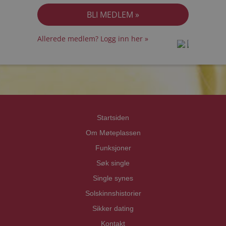
Allerede medlem? Logg inn her »
prot
prot
Priva
Priva
Startsiden
Om Møteplassen
Funksjoner
Søk single
Single synes
Solskinnshistorier
Sikker dating
Kontakt