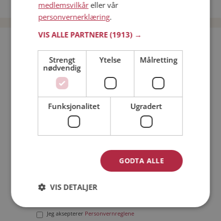
Date menn i Norge
medlemsvilkår
eller vår
personvernerklæring
.
VIS ALLE PARTNERE
(1913) →
Bli medlem gratis!
Strengt
Ytelse
Målretting
nødvendig
Jeg er en:
Mann
Kvinne
Min alder:
Funksjonalitet
Ugradert
GODTA ALLE
VIS DETALJER
Jeg aksepterer
Medlemsvilkårene
Jeg aksepterer
Personvernreglene