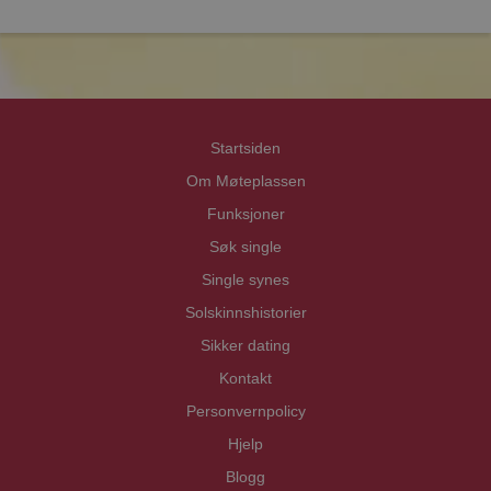
prot
prot
Priva
Priva
Startsiden
Om Møteplassen
Funksjoner
Søk single
Single synes
Solskinnshistorier
Sikker dating
Kontakt
Personvernpolicy
Hjelp
Blogg