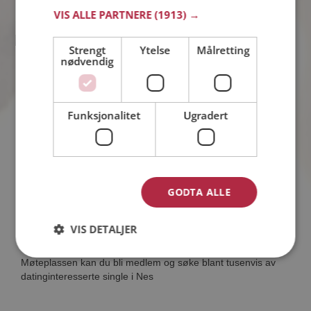
VIS ALLE PARTNERE
(1913) →
Strengt
Ytelse
Målretting
Amalie
nødvendig
30 år fra Nes i Akershus
Søker mann 27 - 37 år
Tror du Amalie har et fotoalbum på
Møteplassen? Bli medlem og se selv.
Funksjonalitet
Ugradert
Det finnes tusener av fotoalbum med
spennende bilder på sidene.
GODTA ALLE
VIS DETALJER
Hvis du søker dating i Nes har du kommet til riktig sted. På
Møteplassen kan du bli medlem og søke blant tusenvis av
datinginteresserte single i Nes