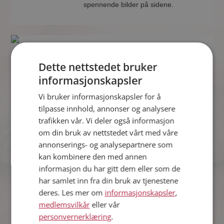
spennende bilder på sidene.
Cecilie
32 år fra Nes i Akershus
Dette nettstedet bruker
Søker mann 28 - 40 år
informasjonskapsler
Om ett minutt kan du være medlem på
Møteplassen, og se om Cecilie er
Vi bruker informasjonskapsler for å
drømmende eller praktisk! Det er
tilpasse innhold, annonser og analysere
lettere å finne kjærligheten på nettet!
trafikken vår. Vi deler også informasjon
om din bruk av nettstedet vårt med våre
annonserings- og analysepartnere som
Benedicte
kan kombinere den med annen
32 år fra Nes i Akershus
informasjon du har gitt dem eller som de
Søker mann 29 - 39 år
har samlet inn fra din bruk av tjenestene
Hvis du er medlem kan du matche din
deres. Les mer om
informasjonskapsler
,
personlighet mot Benedicte eller noen
medlemsvilkår
eller vår
av de andre single. Kanskje passer
personvernerklæring
.
dere sammen som hånd i hanske?