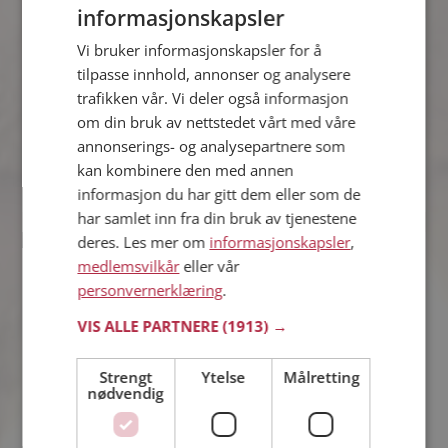
informasjonskapsler
Georg
Vi bruker informasjonskapsler for å
26 år fra Nes i Akershus
tilpasse innhold, annonser og analysere
Søker kvinne 20 - 27 år
trafikken vår. Vi deler også informasjon
Tror du Georg har et fotoalbum på
om din bruk av nettstedet vårt med våre
Møteplassen? Bli medlem og se selv.
annonserings- og analysepartnere som
Det finnes tusener av fotoalbum med
kan kombinere den med annen
spennende bilder på sidene.
informasjon du har gitt dem eller som de
har samlet inn fra din bruk av tjenestene
deres. Les mer om
informasjonskapsler
,
Jørgen
medlemsvilkår
eller vår
28 år fra Nes i Akershus
personvernerklæring
.
Søker kvinne 20 - 33 år
VIS ALLE PARTNERE
(1913) →
Virker ikke denne single personen
hyggelig? Det tar bare ett minutt å bli
medlem på Møteplassen, slik at du kan
Strengt
Ytelse
Målretting
finne ut alt om Jørgen.
nødvendig