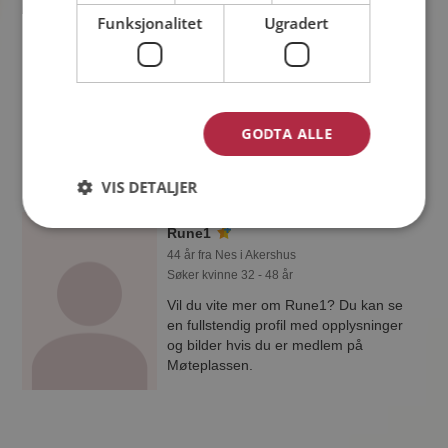
Espen
Funksjonalitet
Ugradert
37 år fra Nes i Akershus
Søker kvinne 27 - 41 år
Vil du vite om Espen er den rette for
deg? Bli medlem og se hva Espen liker
å gjøre om kvelden. Kanskje en
GODTA ALLE
treningsentusiast som deg selv?
VIS DETALJER
Rune1
44 år fra Nes i Akershus
Søker kvinne 32 - 48 år
Vil du vite mer om Rune1? Du kan se
en fullstendig profil med opplysninger
og bilder hvis du er medlem på
Møteplassen.