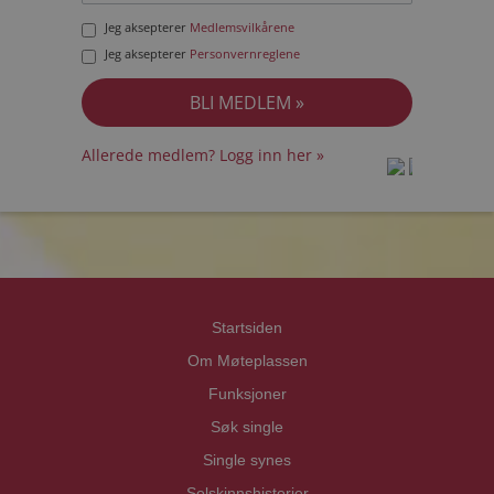
Jeg aksepterer
Medlemsvilkårene
Jeg aksepterer
Personvernreglene
Allerede medlem? Logg inn her »
prot
prot
Priva
Priva
Startsiden
Om Møteplassen
Funksjoner
Søk single
Single synes
Solskinnshistorier