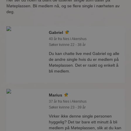
Her ser du noen få blant de tusener single som dater på
Møteplassen. Bli medlem nå, og se flere single i nærheten av
deg.
Gabriel
40 år fra Nes i Akershus
Søker kvinne 22 - 38 år
Du kan chatte live med Gabriel og alle
de andre single hvis du er medlem på
Møteplassen. Det er raskt og enkelt å
bli medlem.
Marius
37 år fra Nes i Akershus
Søker kvinne 23 - 39 år
Virker ikke denne single personen
hyggelig? Det tar bare ett minutt å bli
medlem på Møteplassen, slik at du kan