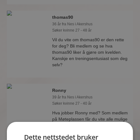
thomas90
36 år fra Nes i Akershus
Søker kvinne 27 - 48 år
Vil du vite om thomas90 er den rette
for deg? Bli medlem og se hva
thomas90 liker å gjøre om kvelden.
Kanskje en treningsentusiast som deg
selv?
Ronny
39 år fra Nes i Akershus
Søker kvinne 27 - 40 år
Hva jobber Ronny med? Som medlem
på Møteplassen får du vite alle mulige
detaljer om de single.
Dette nettstedet bruker