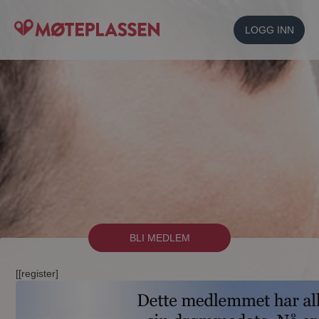
LOGG INN
BLI MEDLEM
[[register]