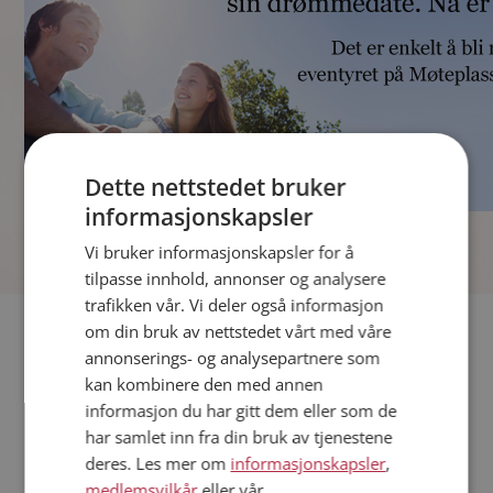
Dette nettstedet bruker
informasjonskapsler
]
Vi bruker informasjonskapsler for å
tilpasse innhold, annonser og analysere
trafikken vår. Vi deler også informasjon
Fler single
om din bruk av nettstedet vårt med våre
annonserings- og analysepartnere som
kan kombinere den med annen
Andre single fra Bergen
informasjon du har gitt dem eller som de
Menn fra Bergen
har samlet inn fra din bruk av tjenestene
Date kvinner i Norge
deres. Les mer om
informasjonskapsler
,
Date menn i Norge
medlemsvilkår
eller vår