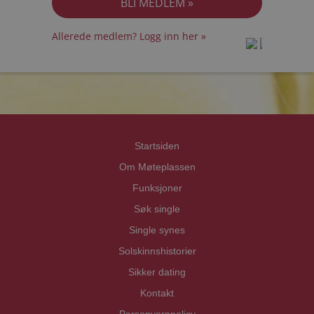
Allerede medlem? Logg inn her »
prot
prot
Priva
Priva
Startsiden
Om Møteplassen
Funksjoner
Søk single
Single synes
Solskinnshistorier
Sikker dating
Kontakt