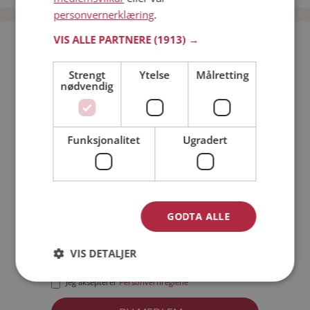
personvernerklæring
.
VIS ALLE PARTNERE
(1913) →
Bli medlem gratis!
Strengt
Ytelse
Målretting
nødvendig
Jeg er en:
Mann
Kvinne
Min alder:
Funksjonalitet
Ugradert
GODTA ALLE
VIS DETALJER
Jeg aksepterer
Medlemsvilkårene
Jeg aksepterer
Personvernreglene