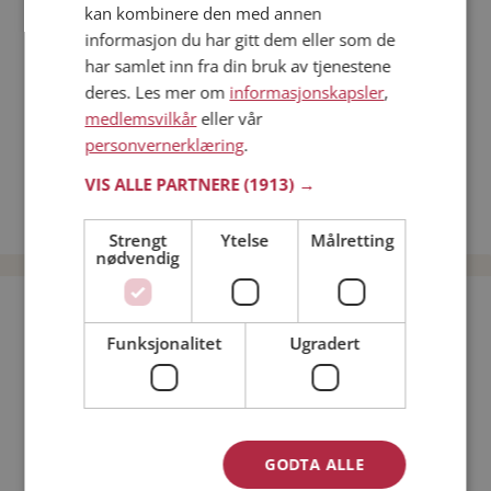
kan kombinere den med annen
Dating på mobilen
informasjon du har gitt dem eller som de
Dating på Møteplassen
har samlet inn fra din bruk av tjenestene
Nettdatingtips
deres. Les mer om
informasjonskapsler
,
Match Making på Møteplassen
medlemsvilkår
eller vår
Single synes
personvernerklæring
.
Menn fra Åseral
VIS ALLE PARTNERE
(1913) →
Date kvinner i Norge
Date menn i Norge
Strengt
Ytelse
Målretting
nødvendig
Bli medlem gratis!
Funksjonalitet
Ugradert
Jeg er en:
Mann
Kvinne
Min alder:
GODTA ALLE