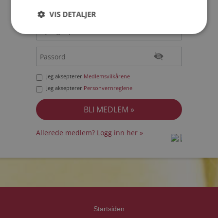
VIS DETALJER
Jeg aksepterer
Medlemsvilkårene
Jeg aksepterer
Personvernreglene
Allerede medlem? Logg inn her »
prot
prot
Priva
Priva
Startsiden