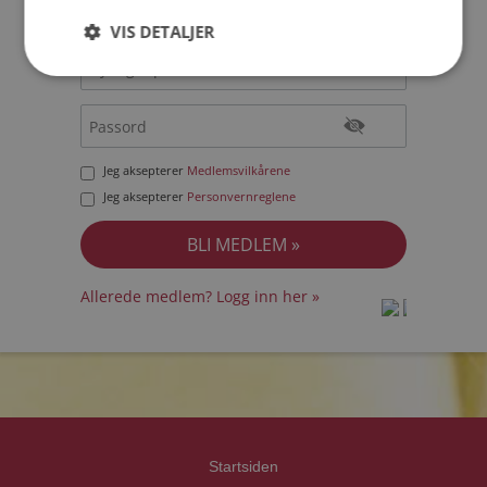
VIS DETALJER
Jeg aksepterer
Medlemsvilkårene
Jeg aksepterer
Personvernreglene
Allerede medlem? Logg inn her »
prot
prot
Priva
Priva
Startsiden