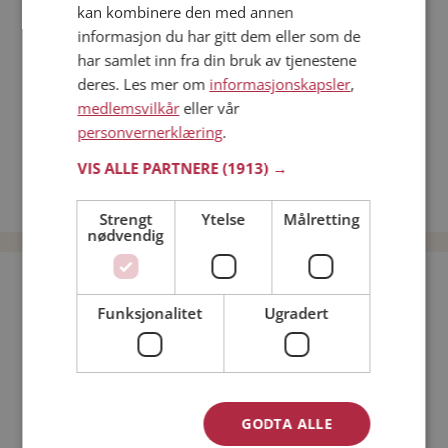
kan kombinere den med annen
Dating på mobilen
informasjon du har gitt dem eller som de
Dating på Møteplassen
har samlet inn fra din bruk av tjenestene
Nettdatingtips
deres. Les mer om
informasjonskapsler
,
Match Making på Møteplassen
medlemsvilkår
eller vår
Single synes
personvernerklæring
.
Menn fra Austevoll
VIS ALLE PARTNERE
(1913) →
Date kvinner i Norge
Date menn i Norge
Strengt
Ytelse
Målretting
nødvendig
Bli medlem gratis!
Funksjonalitet
Ugradert
Jeg er en:
Mann
Kvinne
Min alder:
GODTA ALLE