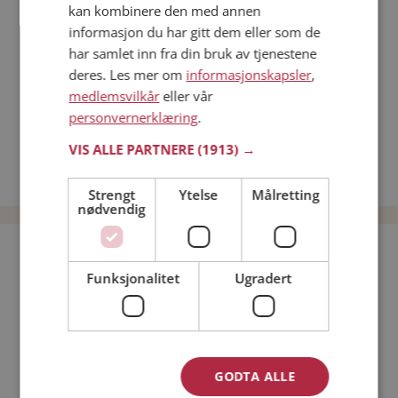
kan kombinere den med annen
Dating på mobilen
informasjon du har gitt dem eller som de
Dating på Møteplassen
har samlet inn fra din bruk av tjenestene
Nettdatingtips
deres. Les mer om
informasjonskapsler
,
Match Making på Møteplassen
medlemsvilkår
eller vår
Single synes
personvernerklæring
.
Menn fra Båtsfjord
VIS ALLE PARTNERE
(1913) →
Date kvinner i Norge
Date menn i Norge
Strengt
Ytelse
Målretting
nødvendig
Bli medlem gratis!
Funksjonalitet
Ugradert
Jeg er en:
Mann
Kvinne
Min alder:
GODTA ALLE