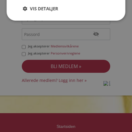
VIS DETALJER
Jeg aksepterer
Medlemsvilkårene
Jeg aksepterer
Personvernreglene
Allerede medlem? Logg inn her »
prot
prot
Priva
Priva
Startsiden