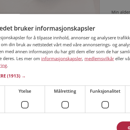
Min alder
tedet bruker informasjonskapsler
m i Rogaland
5 år
sjonskapsler for å tilpasse innhold, annonser og analysere trafikk
 om din bruk av nettstedet vårt med våre annonserings- og anal
 et fotoalbum på Møteplassen? Bli medlem og se
s tusener av fotoalbum med spennende bilder på
n med annen informasjon du har gitt dem eller som de har samlet
ne deres. Les mer om
informasjonskapsler
,
medlemsvilkår
eller vå
ring
.
Jeg aks
ERE
(1913) →
Jeg aks
Ytelse
Målretting
Funksjonalitet
Allerede 
 kommet til riktig sted. På Møteplassen kan du bli
ginteresserte single i Bjerkreim