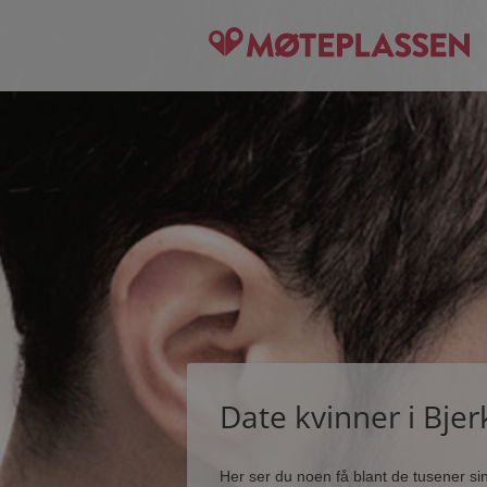
Date kvinner i Bje
Her ser du noen få blant de tusener s