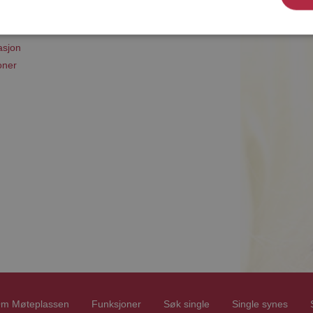
asjon
oner
m Møteplassen
Funksjoner
Søk single
Single synes