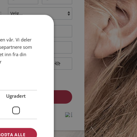
:
en vår. Vi deler
ysepartnere som
 inn fra din
r
epterer
Medlemsvilkårene
epterer
Personvernreglene
Ugradert
medlem? Logg inn her »
protected by
protected by
reCAPTCHA
reCAPTCHA
-
-
Privacy
Privacy
Terms
Terms
GODTA ALLE