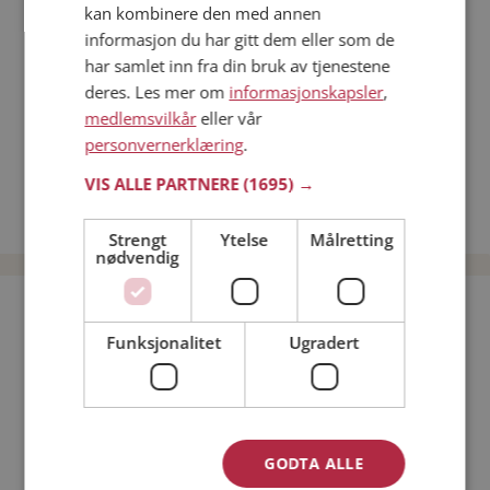
kan kombinere den med annen
Dating på mobilen
informasjon du har gitt dem eller som de
Dating på Møteplassen
har samlet inn fra din bruk av tjenestene
Nettdatingtips
deres. Les mer om
informasjonskapsler
,
Match Making på Møteplassen
medlemsvilkår
eller vår
Single synes
personvernerklæring
.
Menn fra Dovre
VIS ALLE PARTNERE
(1695) →
Date kvinner i Norge
Date menn i Norge
Strengt
Ytelse
Målretting
nødvendig
Bli medlem gratis!
Funksjonalitet
Ugradert
Jeg er en:
Mann
Kvinne
Min alder:
GODTA ALLE