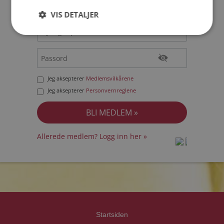
VIS DETALJER
Jeg aksepterer
Medlemsvilkårene
Jeg aksepterer
Personvernreglene
Allerede medlem? Logg inn her »
prot
prot
Priva
Priva
Startsiden