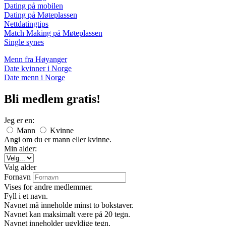
Dating på mobilen
Dating på Møteplassen
Nettdatingtips
Match Making på Møteplassen
Single synes
Menn fra Høyanger
Date kvinner i Norge
Date menn i Norge
Bli medlem gratis!
Jeg er en:
Mann
Kvinne
Angi om du er mann eller kvinne.
Min alder:
Valg alder
Fornavn
Vises for andre medlemmer.
Fyll i et navn.
Navnet må inneholde minst to bokstaver.
Navnet kan maksimalt være på 20 tegn.
Navnet inneholder ugyldige tegn.