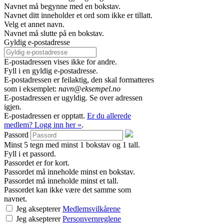
Navnet må begynne med en bokstav.
Navnet ditt inneholder et ord som ikke er tillatt.
Velg et annet navn.
Navnet må slutte på en bokstav.
Gyldig e-postadresse
E-postadressen vises ikke for andre.
Fyll i en gyldig e-postadresse.
E-postadressen er feilaktig, den skal formatteres
som i eksemplet:
navn@eksempel.no
E-postadressen er ugyldig. Se over adressen
igjen.
E-postadressen er opptatt.
Er du allerede
medlem? Logg inn her »
.
Passord
Minst 5 tegn med minst 1 bokstav og 1 tall.
Fyll i et passord.
Passordet er for kort.
Passordet må inneholde minst en bokstav.
Passordet må inneholde minst et tall.
Passordet kan ikke være det samme som
navnet.
Jeg aksepterer
Medlemsvilkårene
Jeg aksepterer
Personvernreglene