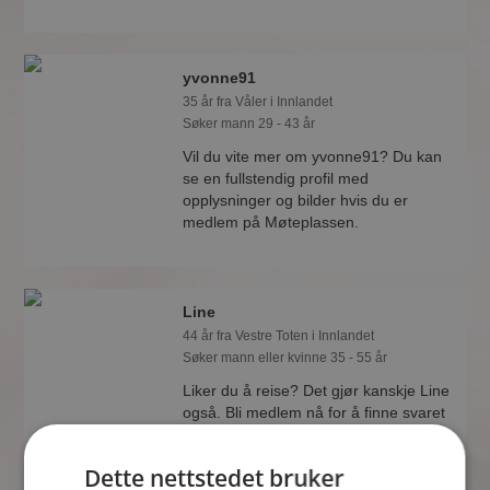
yvonne91
35 år fra Våler i Innlandet
Søker mann 29 - 43 år
Vil du vite mer om yvonne91? Du kan
se en fullstendig profil med
opplysninger og bilder hvis du er
medlem på Møteplassen.
Line
44 år fra Vestre Toten i Innlandet
Søker mann eller kvinne 35 - 55 år
Liker du å reise? Det gjør kanskje Line
også. Bli medlem nå for å finne svaret
og mengder av andre spennende
fakta.
Dette nettstedet bruker