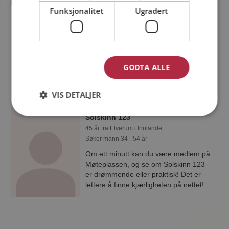
frkmaje89
Funksjonalitet
Ugradert
36 år fra Ringebu i Innlandet
Søker mann 30 - 45 år
Som medlem kan du vise deg frem for
frkmaje89 og tusener av andre single
på Møteplassen! Ta sjansen og se
GODTA ALLE
hvem som synes du er interessant.
VIS DETALJER
Solskinn 123
45 år fra Elverum i Innlandet
Søker mann 34 - 54 år
Om ett minutt kan du være medlem på
Møteplassen, og se om Solskinn 123
er drømmende eller praktisk! Det er
lettere å finne kjærligheten på nettet!