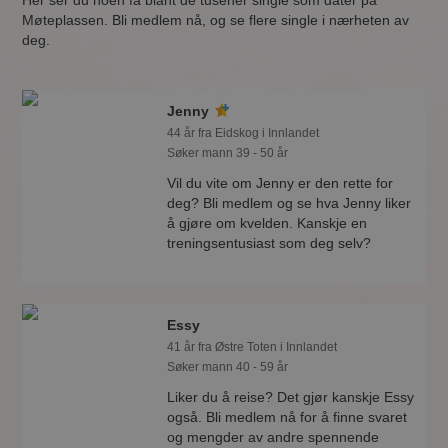
Her ser du noen få blant de tusener single som dater på
Møteplassen. Bli medlem nå, og se flere single i nærheten av
deg.
Jenny
44 år fra Eidskog i Innlandet
Søker mann 39 - 50 år
Vil du vite om Jenny er den rette for
deg? Bli medlem og se hva Jenny liker
å gjøre om kvelden. Kanskje en
treningsentusiast som deg selv?
Essy
41 år fra Østre Toten i Innlandet
Søker mann 40 - 59 år
Liker du å reise? Det gjør kanskje Essy
også. Bli medlem nå for å finne svaret
og mengder av andre spennende