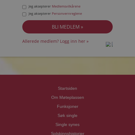
Jeg aksepterer
Medlemsvilkårene
Jeg aksepterer
Personvernreglene
Allerede medlem? Logg inn her »
prot
prot
Priva
Priva
Startsiden
Om Møteplassen
Funksjoner
Søk single
Single synes
Solskinnshistorier