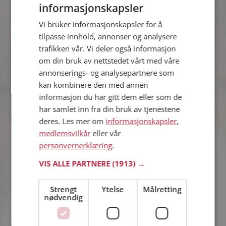
informasjonskapsler
Vi bruker informasjonskapsler for å
Kine
tilpasse innhold, annonser og analysere
44 år fra Ringsaker i Innlandet
trafikken vår. Vi deler også informasjon
Søker mann 39 - 50 år
om din bruk av nettstedet vårt med våre
Hva jobber Kine med? Som medlem
annonserings- og analysepartnere som
på Møteplassen får du vite alle mulige
detaljer om de single.
kan kombinere den med annen
informasjon du har gitt dem eller som de
har samlet inn fra din bruk av tjenestene
deres. Les mer om
informasjonskapsler
,
Veronica
medlemsvilkår
eller vår
39 år fra Sør-Odal i Innlandet
personvernerklæring
.
Søker mann 32 - 48 år
Liker du å reise? Det gjør kanskje
VIS ALLE PARTNERE
(1913) →
Veronica også. Bli medlem nå for å
finne svaret og mengder av andre
Strengt
Ytelse
Målretting
spennende fakta.
nødvendig