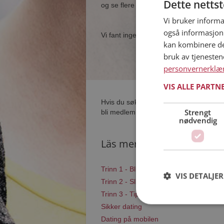
Dette netts
og se flere single i nærheten av deg.
Vi bruker informa
også informasjon
Vi fant ingen single som samsvarer med
kan kombinere de
bruk av tjeneste
personvernerklæ
VIS ALLE PARTN
Hvis du søker dating i Kautokeino har 
Strengt
bli medlem og søke blant tusenvis av d
nødvendig
Läs mer
Trinn 1 - Bli medlem og lag en present
VIS DETALJER
Trinn 2 - Slik fungerer våre søkefunksj
Trinn 3 - Tips til hvordan du tar kontakt
Sikker dating
Dating på mobilen