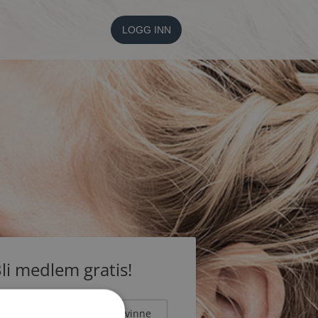
LOGG INN
li medlem gratis!
Mann
Kvinne