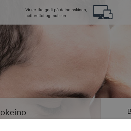
Virker like godt på datamaskinen,
nettbrettet og mobilen
tokeino
B
ingle som dater på Møteplassen. Bli medlem nå,
Jeg er en: