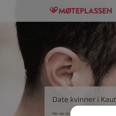
Date kvinner i Kau
Her ser du noen få blant de tusener s