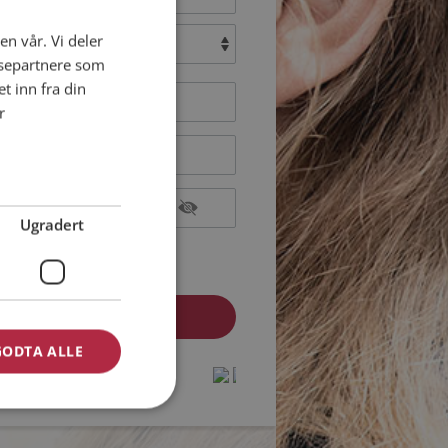
en vår. Vi deler
:
ysepartnere som
 inn fra din
r
Ugradert
epterer
Medlemsvilkårene
epterer
Personvernreglene
GODTA ALLE
medlem? Logg inn her »
protected by
protected by
reCAPTCHA
reCAPTCHA
-
-
Privacy
Privacy
Terms
Terms