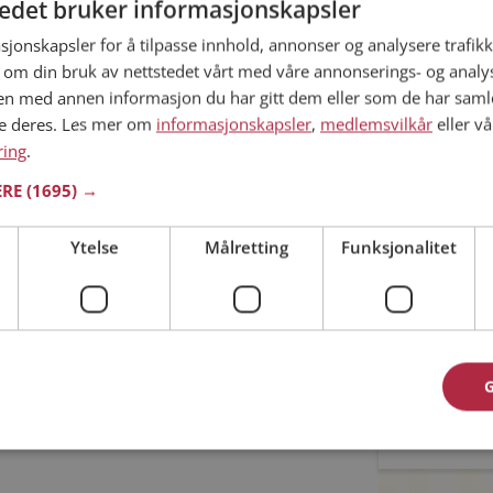
tedet bruker informasjonskapsler
sjonskapsler for å tilpasse innhold, annonser og analysere trafikk
Min alder
 om din bruk av nettstedet vårt med våre annonserings- og anal
 ditt søk.
n med annen informasjon du har gitt dem eller som de har samlet
ne deres. Les mer om
informasjonskapsler
,
medlemsvilkår
eller vå
ring
.
ERE
(1695) →
du kommet til riktig sted. På Møteplassen kan du
Ytelse
Målretting
Funksjonalitet
atinginteresserte single i Kautokeino
Jeg aks
Jeg aks
asjon
oner
Allerede 