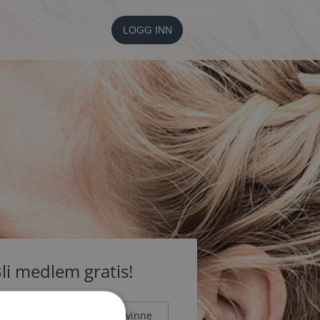
LOGG INN
li medlem gratis!
Mann
Kvinne