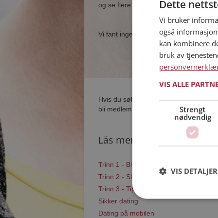
Dette netts
og se flere single i nærheten av deg.
Vi bruker informa
også informasjon
Vi fant ingen single som samsvarer med
kan kombinere de
bruk av tjeneste
personvernerklæ
VIS ALLE PARTN
Hvis du søker dating i Kvænangen har 
Strengt
bli medlem og søke blant tusenvis av 
nødvendig
Läs mer
Trinn 1 - Bli medlem og lag en present
VIS DETALJER
Trinn 2 - Slik fungerer våre søkefunksj
Trinn 3 - Tips til hvordan du tar kontakt
Sikker dating
Dating på mobilen