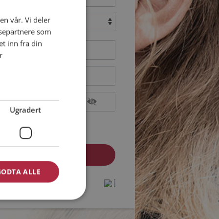
en vår. Vi deler
:
ysepartnere som
 inn fra din
r
Ugradert
epterer
Medlemsvilkårene
epterer
Personvernreglene
GODTA ALLE
medlem? Logg inn her »
protected by
protected by
reCAPTCHA
reCAPTCHA
-
-
Privacy
Privacy
Terms
Terms