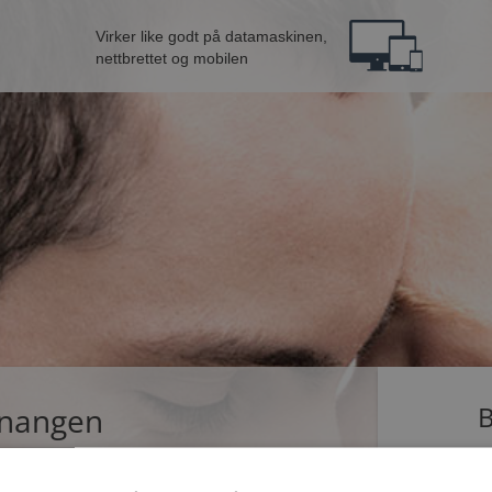
Virker like godt på datamaskinen,
nettbrettet og mobilen
ænangen
B
ingle som dater på Møteplassen. Bli medlem nå,
Jeg er en: