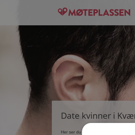
Date kvinner i Kv
Her ser du noen få blant de tusener s