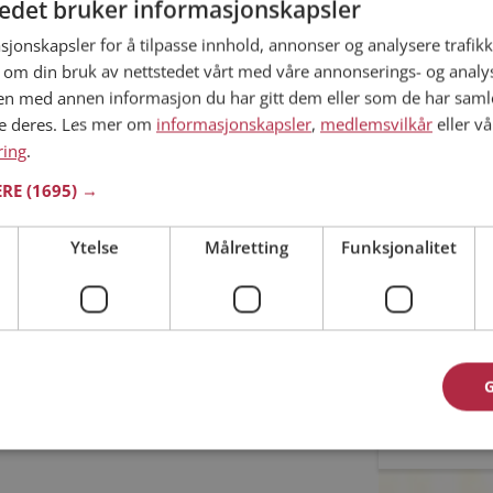
tedet bruker informasjonskapsler
sjonskapsler for å tilpasse innhold, annonser og analysere trafikk
Min alder
 om din bruk av nettstedet vårt med våre annonserings- og anal
 ditt søk.
n med annen informasjon du har gitt dem eller som de har samlet
ne deres. Les mer om
informasjonskapsler
,
medlemsvilkår
eller vå
ring
.
ERE
(1695) →
du kommet til riktig sted. På Møteplassen kan du
Ytelse
Målretting
Funksjonalitet
datinginteresserte single i Kvænangen
Jeg aks
Jeg aks
asjon
oner
Allerede 