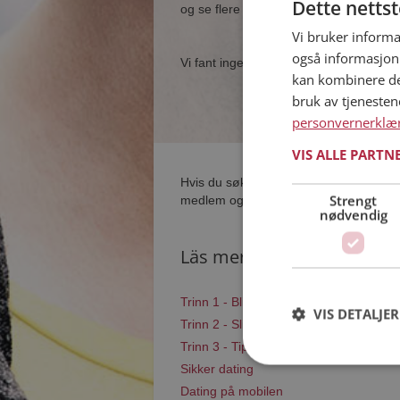
Dette netts
og se flere single i nærheten av deg.
Vi bruker informa
også informasjon
Vi fant ingen single som samsvarer med
kan kombinere de
bruk av tjeneste
personvernerklæ
VIS ALLE PARTN
Hvis du søker dating i Lærdal har du ko
Strengt
medlem og søke blant tusenvis av datin
nødvendig
Läs mer
Trinn 1 - Bli medlem og lag en present
VIS DETALJER
Trinn 2 - Slik fungerer våre søkefunksj
Trinn 3 - Tips til hvordan du tar kontakt
Sikker dating
Dating på mobilen