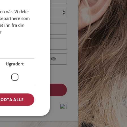
en vår. Vi deler
:
ysepartnere som
 inn fra din
r
Ugradert
epterer
Medlemsvilkårene
epterer
Personvernreglene
GODTA ALLE
medlem? Logg inn her »
protected by
protected by
reCAPTCHA
reCAPTCHA
-
-
Privacy
Privacy
Terms
Terms