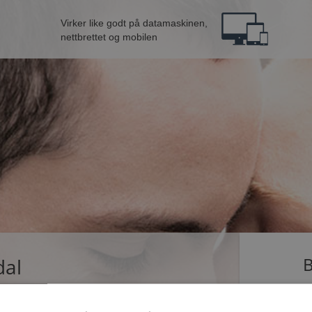
Virker like godt på datamaskinen,
nettbrettet og mobilen
dal
B
ingle som dater på Møteplassen. Bli medlem nå,
Jeg er en: