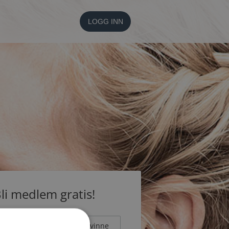
LOGG INN
li medlem gratis!
Mann
Kvinne