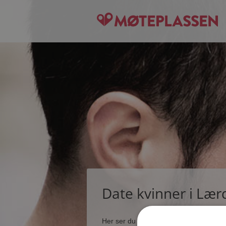
Date kvinner i Lær
Her ser du noen få blant de tusener s