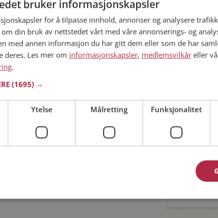
tedet bruker informasjonskapsler
sjonskapsler for å tilpasse innhold, annonser og analysere trafikk
Min alder
 om din bruk av nettstedet vårt med våre annonserings- og anal
 ditt søk.
n med annen informasjon du har gitt dem eller som de har samlet
ne deres. Les mer om
informasjonskapsler
,
medlemsvilkår
eller vå
ring
.
ERE
(1695) →
mmet til riktig sted. På Møteplassen kan du bli
Ytelse
Målretting
Funksjonalitet
ginteresserte single i Lærdal
Jeg aks
Jeg aks
asjon
oner
Allerede 