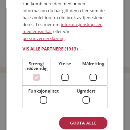
kan kombinere den med annen
Dating på mobilen
informasjon du har gitt dem eller som de
Dating på Møteplassen
har samlet inn fra din bruk av tjenestene
Nettdatingtips
deres. Les mer om
informasjonskapsler
,
Match Making på Møteplassen
medlemsvilkår
eller vår
Single synes
personvernerklæring
.
Menn fra Lurøy
VIS ALLE PARTNERE
(1913) →
Date kvinner i Norge
Date menn i Norge
Strengt
Ytelse
Målretting
nødvendig
Bli medlem gratis!
Funksjonalitet
Ugradert
Jeg er en:
Mann
Kvinne
Min alder:
GODTA ALLE