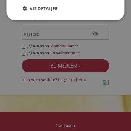
VIS DETALJER
Jeg aksepterer
Medlemsvilkårene
Jeg aksepterer
Personvernreglene
Allerede medlem? Logg inn her »
prot
prot
Priva
Priva
Startsiden