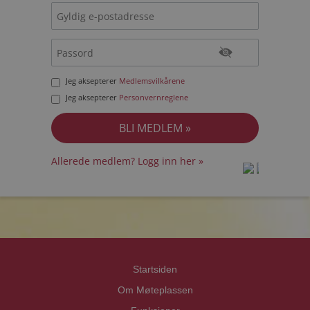
Jeg aksepterer
Medlemsvilkårene
Jeg aksepterer
Personvernreglene
Allerede medlem? Logg inn her »
prot
prot
Priva
Priva
Startsiden
Om Møteplassen