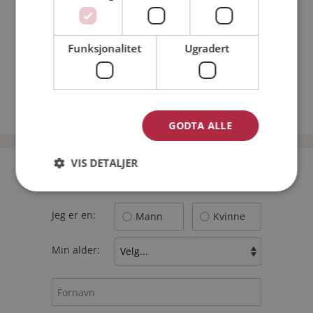
Nettdatingtips
Match Making på Møteplassen
Funksjonalitet
Ugradert
Single synes
Menn fra Nesbyen
Date kvinner i Norge
Date menn i Norge
GODTA ALLE
VIS DETALJER
Bli medlem gratis!
Jeg er en:
Mann
Kvinne
Min alder: