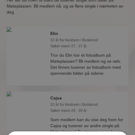
Her ser du noen få blant de tusener single som dater på
Møteplassen. Bli medlem nå, og se flere single i nærheten av
deg.
Elin
32 år fra Nesbyen i Buskerud
Søker mann 27 - 37 år
Tror du Elin har et fotoalbum på
Møteplassen? Bli medlem og se selv.
Det finnes tusener av fotoalbum med
spennende bilder på sidene.
Cajsa
32 år fra Nesbyen i Buskerud
Søker mann 29 - 39 år
Som medlem kan du vise deg frem for
Cajsa og tusener av andre single på
Møteplassen! Ta sjansen og se hvem