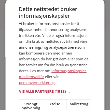
som synes du er interessant.
Dette nettstedet bruker
informasjonskapsler
Vi bruker informasjonskapsler for å
tilpasse innhold, annonser og analysere
trafikken vår. Vi deler også informasjon
Hvis du søker dating i Nesbyen har du kommet til riktig sted.
om din bruk av nettstedet vårt med våre
På Møteplassen kan du bli medlem og søke blant tusenvis av
annonserings- og analysepartnere som
datinginteresserte single i Nesbyen
kan kombinere den med annen
informasjon du har gitt dem eller som de
har samlet inn fra din bruk av tjenestene
Läs mer
deres. Les mer om
informasjonskapsler
,
medlemsvilkår
eller vår
Trinn 1 - Bli medlem og lag en presentasjon
personvernerklæring
.
Trinn 2 - Slik fungerer våre søkefunksjoner
Trinn 3 - Tips til hvordan du tar kontakt
VIS ALLE PARTNERE
(1913) →
Sikker dating
Dating på mobilen
Strengt
Ytelse
Målretting
nødvendig
Dating på Møteplassen