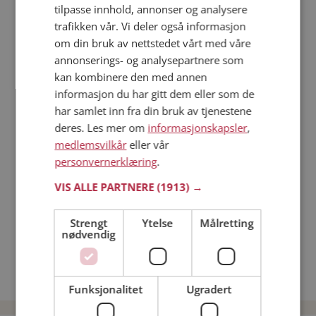
tilpasse innhold, annonser og analysere
trafikken vår. Vi deler også informasjon
Läs mer
om din bruk av nettstedet vårt med våre
annonserings- og analysepartnere som
Trinn 1 - Bli medlem og lag en presentasjon
kan kombinere den med annen
Trinn 2 - Slik fungerer våre søkefunksjoner
informasjon du har gitt dem eller som de
Trinn 3 - Tips til hvordan du tar kontakt
har samlet inn fra din bruk av tjenestene
deres. Les mer om
informasjonskapsler
,
Sikker dating
medlemsvilkår
eller vår
Dating på mobilen
personvernerklæring
.
Dating på Møteplassen
Nettdatingtips
VIS ALLE PARTNERE
(1913) →
Match Making på Møteplassen
Single synes
Strengt
Ytelse
Målretting
nødvendig
Menn fra Nordkapp
Date kvinner i Norge
Date menn i Norge
Funksjonalitet
Ugradert