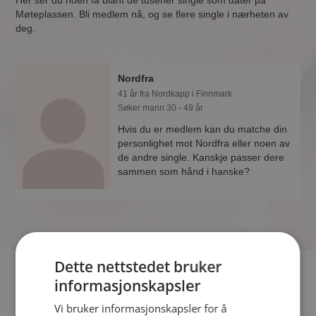
Her ser du noen få blant de tusener single som dater på
Møteplassen. Bli medlem nå, og se flere single i nærheten av
deg.
Nordfra
41 år fra Nordkapp i Finnmark
Søker mann 30 - 49 år
Hvis du er medlem kan du matche din
personlighet mot Nordfra eller noen av
de andre single. Kanskje passer dere
sammen som hånd i hanske?
Dette nettstedet bruker
Hvis du søker dating i Nordkapp har du kommet til riktig sted.
informasjonskapsler
På Møteplassen kan du bli medlem og søke blant tusenvis av
Vi bruker informasjonskapsler for å
datinginteresserte single i Nordkapp