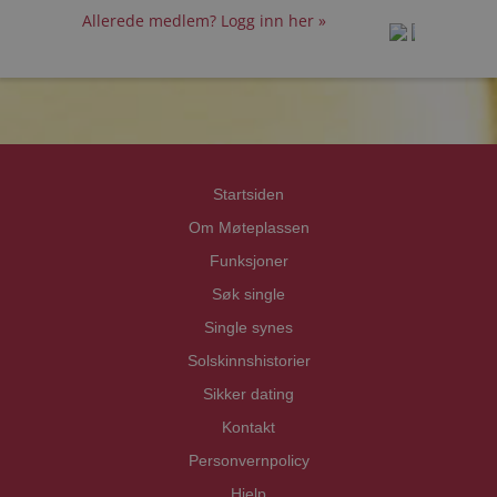
Allerede medlem? Logg inn her »
prot
prot
Priva
Priva
Startsiden
Om Møteplassen
Funksjoner
Søk single
Single synes
Solskinnshistorier
Sikker dating
Kontakt
Personvernpolicy
Hjelp