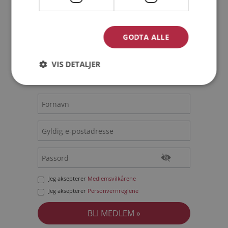
Bli medlem gratis!
GODTA ALLE
Jeg er en:
Mann
Kvinne
VIS DETALJER
Min alder:
Jeg aksepterer
Medlemsvilkårene
Jeg aksepterer
Personvernreglene