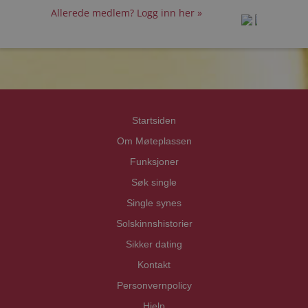
Allerede medlem? Logg inn her »
prot
prot
Priva
Priva
Startsiden
Om Møteplassen
Funksjoner
Søk single
Single synes
Solskinnshistorier
Sikker dating
Kontakt
Personvernpolicy
Hjelp