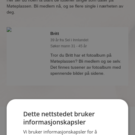
Her ser du noen få blant de tusener single som dater på
Møteplassen. Bli medlem nå, og se flere single i nærheten av
deg.
Britt
39 år fra Sel i Innlandet
Søker mann 31 - 45 år
Tror du Britt har et fotoalbum på
Møteplassen? Bli medlem og se selv.
Det finnes tusener av fotoalbum med
spennende bilder på sidene.
Dette nettstedet bruker
Hvis du søker dating i Sel har du kommet til riktig sted. På
informasjonskapsler
Møteplassen kan du bli medlem og søke blant tusenvis av
Vi bruker informasjonskapsler for å
datinginteresserte single i Sel