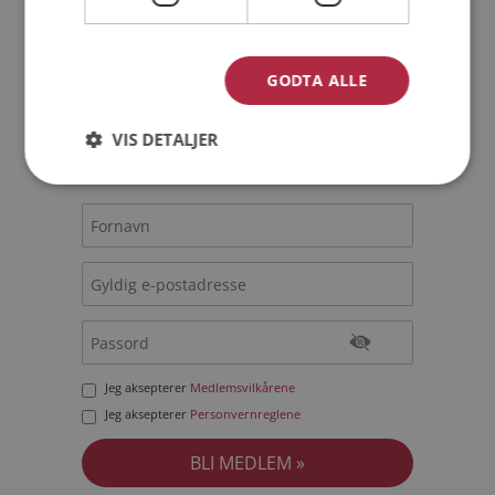
Bli medlem gratis!
GODTA ALLE
Jeg er en:
Mann
Kvinne
VIS DETALJER
Min alder:
Jeg aksepterer
Medlemsvilkårene
Jeg aksepterer
Personvernreglene