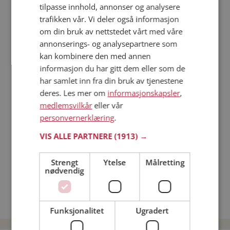
tilpasse innhold, annonser og analysere
trafikken vår. Vi deler også informasjon
Läs mer
om din bruk av nettstedet vårt med våre
annonserings- og analysepartnere som
Trinn 1 - Bli medlem og lag en presentasjon
kan kombinere den med annen
Trinn 2 - Slik fungerer våre søkefunksjoner
informasjon du har gitt dem eller som de
Trinn 3 - Tips til hvordan du tar kontakt
har samlet inn fra din bruk av tjenestene
deres. Les mer om
informasjonskapsler
,
Sikker dating
medlemsvilkår
eller vår
Dating på mobilen
personvernerklæring
.
Dating på Møteplassen
Nettdatingtips
VIS ALLE PARTNERE
(1913) →
Match Making på Møteplassen
Single synes
Strengt
Ytelse
Målretting
nødvendig
Menn fra Sel
Date kvinner i Norge
Date menn i Norge
Funksjonalitet
Ugradert