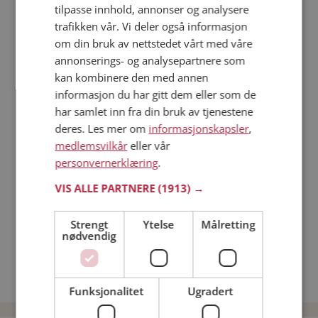
tilpasse innhold, annonser og analysere
trafikken vår. Vi deler også informasjon
Läs mer
om din bruk av nettstedet vårt med våre
annonserings- og analysepartnere som
Trinn 1 - Bli medlem og lag en presentasjon
kan kombinere den med annen
Trinn 2 - Slik fungerer våre søkefunksjoner
informasjon du har gitt dem eller som de
Trinn 3 - Tips til hvordan du tar kontakt
har samlet inn fra din bruk av tjenestene
deres. Les mer om
informasjonskapsler
,
Sikker dating
medlemsvilkår
eller vår
Dating på mobilen
personvernerklæring
.
Dating på Møteplassen
Nettdatingtips
VIS ALLE PARTNERE
(1913) →
Match Making på Møteplassen
Single synes
Strengt
Ytelse
Målretting
nødvendig
Menn fra Skjervøy
Date kvinner i Norge
Date menn i Norge
Funksjonalitet
Ugradert