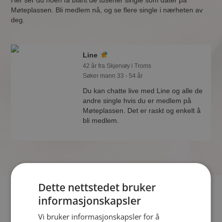
Her ser du noen få blant de tusener single som dater på
Møteplassen. Bli medlem nå, og se flere single i nærheten av
deg.
Line
42 år fra Skjervøy i Troms
Søker mann 33 - 54 år
Du kan chatte live med Line og alle de
andre single hvis du er medlem på
Møteplassen. Det er raskt og enkelt å
bli medlem.
Dette nettstedet bruker
Hvis du søker dating i Skjervøy har du kommet til riktig sted.
informasjonskapsler
På Møteplassen kan du bli medlem og søke blant tusenvis av
Vi bruker informasjonskapsler for å
datinginteresserte single i Skjervøy