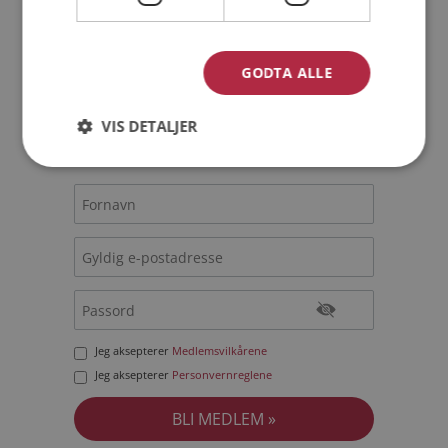
Bli medlem gratis!
GODTA ALLE
Jeg er en:
Mann
Kvinne
VIS DETALJER
Min alder:
Jeg aksepterer
Medlemsvilkårene
Jeg aksepterer
Personvernreglene