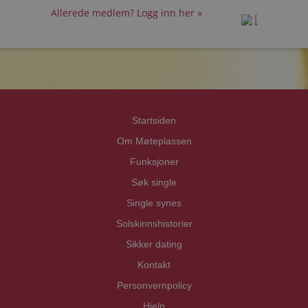
Allerede medlem? Logg inn her »
prot
prot
Priva
Priva
Startsiden
Om Møteplassen
Funksjoner
Søk single
Single synes
Solskinnshistorier
Sikker dating
Kontakt
Personvernpolicy
Hjelp