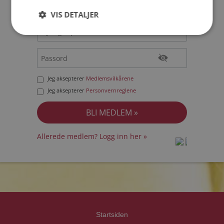
VIS DETALJER
Jeg aksepterer
Medlemsvilkårene
Jeg aksepterer
Personvernreglene
Allerede medlem? Logg inn her »
prot
prot
Priva
Priva
Startsiden