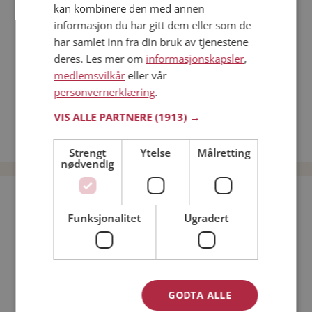
kan kombinere den med annen
Dating på mobilen
informasjon du har gitt dem eller som de
Dating på Møteplassen
har samlet inn fra din bruk av tjenestene
Nettdatingtips
deres. Les mer om
informasjonskapsler
,
Match Making på Møteplassen
medlemsvilkår
eller vår
Single synes
personvernerklæring
.
Menn fra Sør-Aurdal
VIS ALLE PARTNERE
(1913) →
Date kvinner i Norge
Date menn i Norge
Strengt
Ytelse
Målretting
nødvendig
Bli medlem gratis!
Funksjonalitet
Ugradert
Jeg er en:
Mann
Kvinne
Min alder:
GODTA ALLE