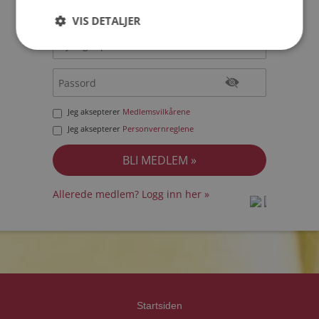
VIS DETALJER
Jeg aksepterer
Medlemsvilkårene
Jeg aksepterer
Personvernreglene
Allerede medlem? Logg inn her »
prot
prot
Priva
Priva
Startsiden