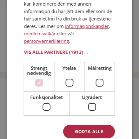
kan kombinere den med annen
Dating på mobilen
informasjon du har gitt dem eller som de
Dating på Møteplassen
har samlet inn fra din bruk av tjenestene
Nettdatingtips
deres. Les mer om
informasjonskapsler
,
Match Making på Møteplassen
medlemsvilkår
eller vår
Single synes
personvernerklæring
.
Menn fra Sør-Fron
VIS ALLE PARTNERE
(1913) →
Date kvinner i Norge
Date menn i Norge
Strengt
Ytelse
Målretting
nødvendig
Bli medlem gratis!
Funksjonalitet
Ugradert
Jeg er en:
Mann
Kvinne
Min alder:
GODTA ALLE