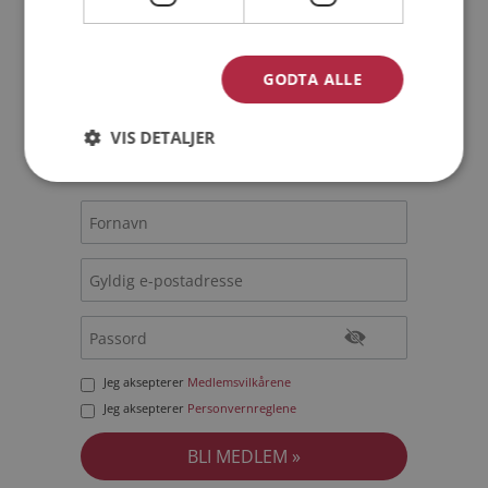
Bli medlem gratis!
GODTA ALLE
Jeg er en:
Mann
Kvinne
VIS DETALJER
Min alder:
Jeg aksepterer
Medlemsvilkårene
Jeg aksepterer
Personvernreglene