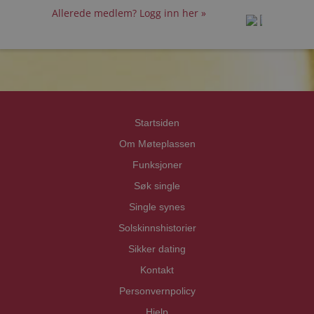
Allerede medlem? Logg inn her »
prot
prot
Priva
Priva
Startsiden
Om Møteplassen
Funksjoner
Søk single
Single synes
Solskinnshistorier
Sikker dating
Kontakt
Personvernpolicy
Hjelp