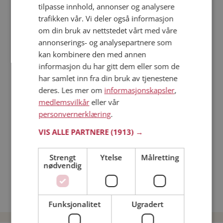
tilpasse innhold, annonser og analysere
trafikken vår. Vi deler også informasjon
Läs mer
om din bruk av nettstedet vårt med våre
annonserings- og analysepartnere som
Trinn 1 - Bli medlem og lag en presentasjon
kan kombinere den med annen
Trinn 2 - Slik fungerer våre søkefunksjoner
informasjon du har gitt dem eller som de
Trinn 3 - Tips til hvordan du tar kontakt
har samlet inn fra din bruk av tjenestene
deres. Les mer om
informasjonskapsler
,
Sikker dating
medlemsvilkår
eller vår
Dating på mobilen
personvernerklæring
.
Dating på Møteplassen
Nettdatingtips
VIS ALLE PARTNERE
(1913) →
Match Making på Møteplassen
Single synes
Strengt
Ytelse
Målretting
nødvendig
Menn fra Stranda
Date kvinner i Norge
Date menn i Norge
Funksjonalitet
Ugradert