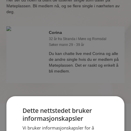
Her ser du noen få blant de tusener single som dater på
Møteplassen. Bli medlem nå, og se flere single i nærheten av
deg.
Corina
32 år fra Stranda i Møre og Romsdal
Søker mann 29 - 39 år
Du kan chatte live med Corina og alle
de andre single hvis du er medlem på
Møteplassen. Det er raskt og enkelt å
bli medlem.
Dette nettstedet bruker
Hvis du søker dating i Stranda har du kommet til riktig sted.
informasjonskapsler
På Møteplassen kan du bli medlem og søke blant tusenvis av
Vi bruker informasjonskapsler for å
datinginteresserte single i Stranda