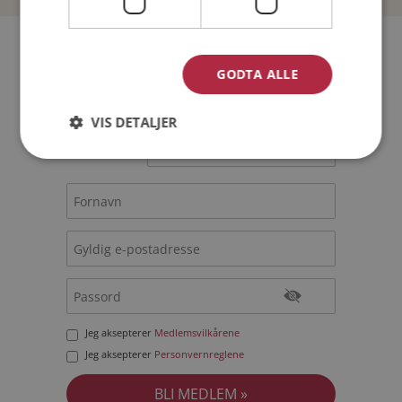
Bli medlem gratis!
GODTA ALLE
Jeg er en:
Mann
Kvinne
VIS DETALJER
Min alder:
Jeg aksepterer
Medlemsvilkårene
Jeg aksepterer
Personvernreglene