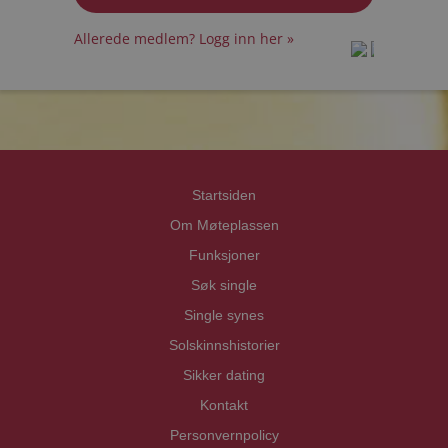
Allerede medlem? Logg inn her »
prot
prot
Priva
Priva
Startsiden
Om Møteplassen
Funksjoner
Søk single
Single synes
Solskinnshistorier
Sikker dating
Kontakt
Personvernpolicy