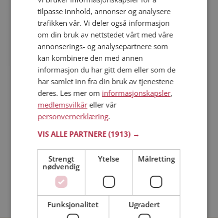
datinginteresserte single i Tysvær
tilpasse innhold, annonser og analysere
trafikken vår. Vi deler også informasjon
Läs mer
om din bruk av nettstedet vårt med våre
annonserings- og analysepartnere som
kan kombinere den med annen
Trinn 1 - Bli medlem og lag en presentasjon
informasjon du har gitt dem eller som de
Trinn 2 - Slik fungerer våre søkefunksjoner
har samlet inn fra din bruk av tjenestene
Trinn 3 - Tips til hvordan du tar kontakt
deres. Les mer om
informasjonskapsler
,
Sikker dating
medlemsvilkår
eller vår
Dating på mobilen
personvernerklæring
.
Dating på Møteplassen
VIS ALLE PARTNERE
(1913) →
Nettdatingtips
Match Making på Møteplassen
Strengt
Ytelse
Målretting
Single synes
nødvendig
Menn fra Tysvær
Date kvinner i Norge
Date menn i Norge
Funksjonalitet
Ugradert