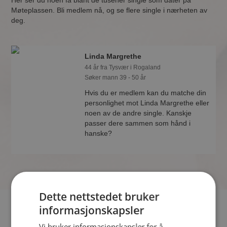
Her ser du noen få blant de tusener single som dater på
Møteplassen. Bli medlem nå, og se flere single i nærheten av
deg.
Linda Margrethe
44 år fra Tysvær i Rogaland
Søker mann 39 - 50 år
Hvis du er medlem kan du matche din
personlighet mot Linda Margrethe eller
noen av de andre single. Kanskje
passer dere sammen som hånd i
hanske?
Dette nettstedet bruker
informasjonskapsler
Hvis du søker dating i Tysvær har du kommet til riktig sted.
På Møteplassen kan du bli medlem og søke blant tusenvis av
Vi bruker informasjonskapsler for å