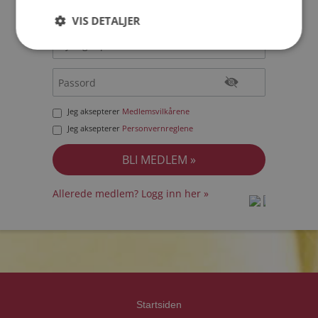
VIS DETALJER
Jeg aksepterer
Medlemsvilkårene
Jeg aksepterer
Personvernreglene
Allerede medlem? Logg inn her »
prot
prot
Priva
Priva
Startsiden