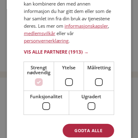
kan kombinere den med annen
Dating på mobilen
informasjon du har gitt dem eller som de
Dating på Møteplassen
har samlet inn fra din bruk av tjenestene
Nettdatingtips
deres. Les mer om
informasjonskapsler
,
Match Making på Møteplassen
medlemsvilkår
eller vår
Single synes
personvernerklæring
.
Menn fra Vevelstad
VIS ALLE PARTNERE
(1913) →
Date kvinner i Norge
Date menn i Norge
Strengt
Ytelse
Målretting
nødvendig
Bli medlem gratis!
Funksjonalitet
Ugradert
Jeg er en:
Mann
Kvinne
Min alder:
GODTA ALLE