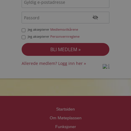
Jeg aksepterer
Medlemsvilkårene
Jeg aksepterer
Personvernreglene
Allerede medlem? Logg inn her »
prot
prot
Priva
Priva
Startsiden
Om Møteplassen
Funksjoner