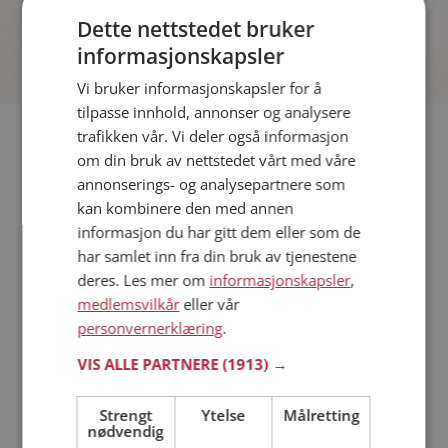
Dette nettstedet bruker
informasjonskapsler
Vi bruker informasjonskapsler for å
tilpasse innhold, annonser og analysere
trafikken vår. Vi deler også informasjon
Hvis du søker dating i Aremark har du kommet til riktig sted.
om din bruk av nettstedet vårt med våre
På Møteplassen kan du bli medlem og søke blant tusenvis av
annonserings- og analysepartnere som
datinginteresserte single i Aremark
kan kombinere den med annen
informasjon du har gitt dem eller som de
Läs mer
har samlet inn fra din bruk av tjenestene
deres. Les mer om
informasjonskapsler
,
medlemsvilkår
eller vår
Trinn 1 - Bli medlem og lag en presentasjon
personvernerklæring
.
Trinn 2 - Slik fungerer våre søkefunksjoner
Trinn 3 - Tips til hvordan du tar kontakt
VIS ALLE PARTNERE
(1913) →
Sikker dating
Dating på mobilen
Strengt
Ytelse
Målretting
Dating på Møteplassen
nødvendig