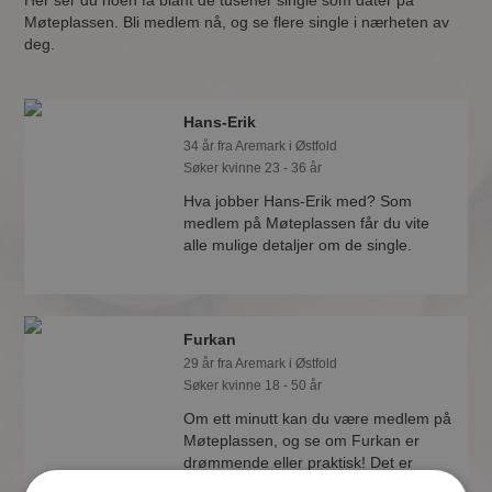
Her ser du noen få blant de tusener single som dater på
Møteplassen. Bli medlem nå, og se flere single i nærheten av
deg.
Hans-Erik
34 år fra Aremark i Østfold
Søker kvinne 23 - 36 år
Hva jobber Hans-Erik med? Som
medlem på Møteplassen får du vite
alle mulige detaljer om de single.
Furkan
29 år fra Aremark i Østfold
Søker kvinne 18 - 50 år
Om ett minutt kan du være medlem på
Møteplassen, og se om Furkan er
drømmende eller praktisk! Det er
lettere å finne kjærligheten på nettet!