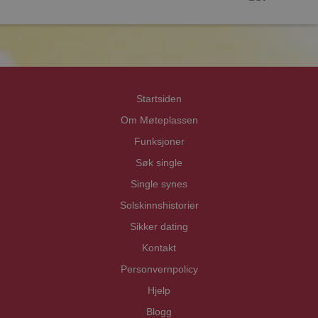
prot
prot
Priva
Priva
Startsiden
Om Møteplassen
Funksjoner
Søk single
Single synes
Solskinnshistorier
Sikker dating
Kontakt
Personvernpolicy
Hjelp
Blogg