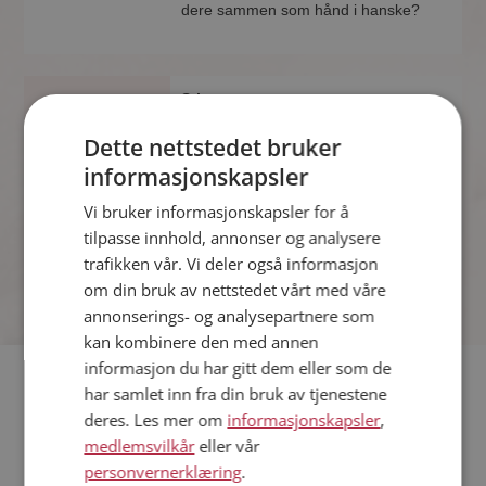
dere sammen som hånd i hanske?
Stian
40 år fra Birkenes i Agder
Dette nettstedet bruker
Søker kvinne 29 - 50 år
informasjonskapsler
Hva jobber Stian med? Som medlem
på Møteplassen får du vite alle mulige
Vi bruker informasjonskapsler for å
detaljer om de single.
tilpasse innhold, annonser og analysere
trafikken vår. Vi deler også informasjon
om din bruk av nettstedet vårt med våre
annonserings- og analysepartnere som
kan kombinere den med annen
informasjon du har gitt dem eller som de
har samlet inn fra din bruk av tjenestene
Hvis du søker dating i Birkenes har du kommet til riktig sted.
På Møteplassen kan du bli medlem og søke blant tusenvis av
deres. Les mer om
informasjonskapsler
,
datinginteresserte single i Birkenes
medlemsvilkår
eller vår
personvernerklæring
.