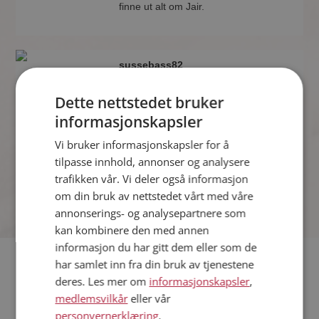
finne ut alt om Jair.
sussebass82
43 år fra Fauske i Nordland
Søker kvinne 33 - 53 år
Dette nettstedet bruker
Som medlem kan du vise deg frem for
informasjonskapsler
sussebass82 og tusener av andre
Vi bruker informasjonskapsler for å
single på Møteplassen! Ta sjansen og
se hvem som synes du er interessant.
tilpasse innhold, annonser og analysere
trafikken vår. Vi deler også informasjon
om din bruk av nettstedet vårt med våre
annonserings- og analysepartnere som
kan kombinere den med annen
informasjon du har gitt dem eller som de
har samlet inn fra din bruk av tjenestene
Hvis du søker dating i Fauske har du kommet til riktig sted.
deres. Les mer om
informasjonskapsler
,
På Møteplassen kan du bli medlem og søke blant tusenvis av
medlemsvilkår
eller vår
datinginteresserte single i Fauske
personvernerklæring
.