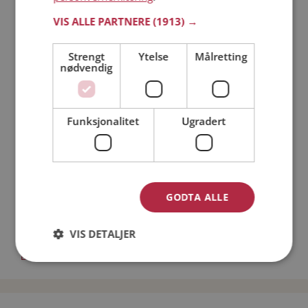
Läs mer
VIS ALLE PARTNERE
(1913) →
Strengt
Ytelse
Målretting
Trinn 1 - Bli medlem og lag en presentasjon
nødvendig
Trinn 2 - Slik fungerer våre søkefunksjoner
Trinn 3 - Tips til hvordan du tar kontakt
Sikker dating
Funksjonalitet
Ugradert
Dating på mobilen
Dating på Møteplassen
Nettdatingtips
Match Making på Møteplassen
Single synes
GODTA ALLE
Kvinner fra Fauske
VIS DETALJER
Date kvinner i Norge
Date menn i Norge