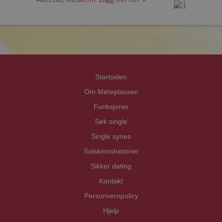
prot
prot
Priva
Priva
Startsiden
Om Møteplassen
Funksjoner
Søk single
Single synes
Solskinnshistorier
Sikker dating
Kontakt
Personvernpolicy
Hjelp