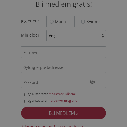
Bli medlem gratis!
Jeg er en:
Mann
Kvinne
Min alder:
Jeg aksepterer
Medlemsvilkårene
Jeg aksepterer
Personvernreglene
Allerede medlem? Logg inn her »