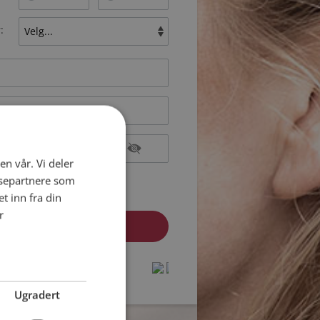
:
en vår. Vi deler
epterer
Medlemsvilkårene
ysepartnere som
epterer
Personvernreglene
 inn fra din
r
medlem? Logg inn her »
protected by
protected by
reCAPTCHA
reCAPTCHA
-
-
Privacy
Privacy
Terms
Terms
Ugradert