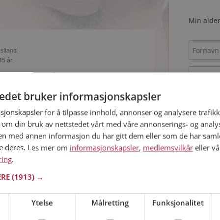
Min alder
estland
45 år
ar et fotoalbum på Møteplassen? Bli medlem og
nnes tusener av fotoalbum med spennende bilder
tedet bruker informasjonskapsler
sjonskapsler for å tilpasse innhold, annonser og analysere trafikk
Jeg aks
 om din bruk av nettstedet vårt med våre annonserings- og anal
Jeg aks
n med annen informasjon du har gitt dem eller som de har samlet
ne deres. Les mer om
informasjonskapsler
,
medlemsvilkår
eller vå
estland
ring
37 år
.
ne single personen hyggelig? Det tar bare ett
ERE
(1913) →
Allerede 
lem på Møteplassen, slik at du kan finne ut alt
Ytelse
Målretting
Funksjonalitet