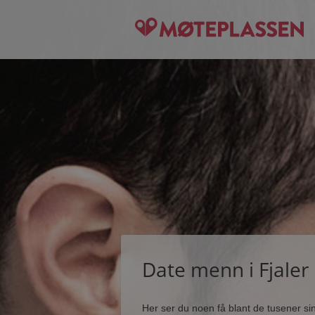
Date menn i Fjaler
Her ser du noen få blant de tusener s