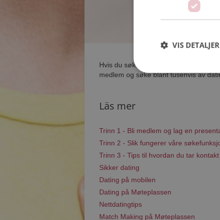
VIS DETALJER
Hvis du søker dating i Fjaler har du ko
medlem og søke blant tusenvis av dating
Läs mer
Trinn 1 - Bli medlem og lag en present
Trinn 2 - Slik fungerer våre søkefunksj
Trinn 3 - Tips til hvordan du tar kontakt
Sikker dating
Dating på mobilen
Dating på Møteplassen
Nettdatingtips
Match Making på Møteplassen