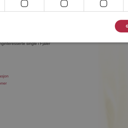
mmet til riktig sted. På Møteplassen kan du bli
interesserte single i Fjaler
asjon
oner