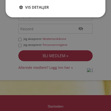
VIS DETALJER
Jeg aksepterer
Medlemsvilkårene
Jeg aksepterer
Personvernreglene
Allerede medlem? Logg inn her »
prot
prot
Priva
Priva
Startsiden