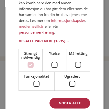
kan kombinere den med annen
Dating på mobilen
informasjon du har gitt dem eller som de
Dating på Møteplassen
har samlet inn fra din bruk av tjenestene
Nettdatingtips
deres. Les mer om
informasjonskapsler
,
Match Making på Møteplassen
medlemsvilkår
eller vår
Single synes
personvernerklæring
.
Kvinner fra Gratangen
VIS ALLE PARTNERE
(1695) →
Date kvinner i Norge
Date menn i Norge
Strengt
Ytelse
Målretting
nødvendig
Bli medlem gratis!
Funksjonalitet
Ugradert
Jeg er en:
Mann
Kvinne
Min alder:
GODTA ALLE