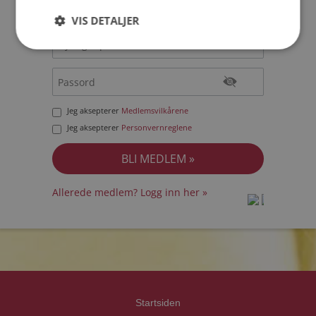
VIS DETALJER
Jeg aksepterer
Medlemsvilkårene
Jeg aksepterer
Personvernreglene
Allerede medlem? Logg inn her »
prot
prot
Priva
Priva
Startsiden