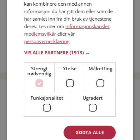
kan kombinere den med annen
Dating på mobilen
informasjon du har gitt dem eller som de
Dating på Møteplassen
har samlet inn fra din bruk av tjenestene
Nettdatingtips
deres. Les mer om
informasjonskapsler
,
Match Making på Møteplassen
medlemsvilkår
eller vår
Single synes
personvernerklæring
.
Kvinner fra Hemsedal
VIS ALLE PARTNERE
(1913) →
Date kvinner i Norge
Date menn i Norge
Strengt
Ytelse
Målretting
nødvendig
Bli medlem gratis!
Funksjonalitet
Ugradert
Jeg er en:
Mann
Kvinne
Min alder:
GODTA ALLE